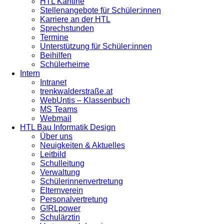
HTL Kantine
Stellenangebote für Schüler:innen
Karriere an der HTL
Sprechstunden
Termine
Unterstützung für Schüler:innen
Beihilfen
Schülerheime
Intern
Intranet
trenkwalderstraße.at
WebUntis – Klassenbuch
MS Teams
Webmail
HTL Bau Informatik Design
Über uns
Neuigkeiten & Aktuelles
Leitbild
Schulleitung
Verwaltung
Schülerinnenvertretung
Elternverein
Personalvertretung
G!RLpower
Schulärztin