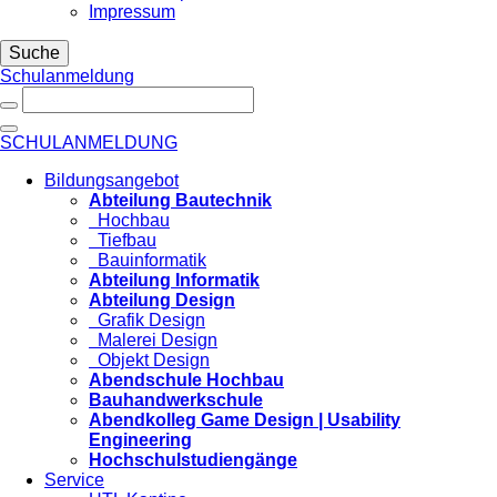
Impressum
Suche
Schulanmeldung
SCHULANMELDUNG
Bildungsangebot
Abteilung Bautechnik
Hochbau
Tiefbau
Bauinformatik
Abteilung Informatik
Abteilung Design
Grafik Design
Malerei Design
Objekt Design
Abendschule Hochbau
Bauhandwerkschule
Abendkolleg Game Design | Usability
Engineering
Hochschulstudiengänge
Service