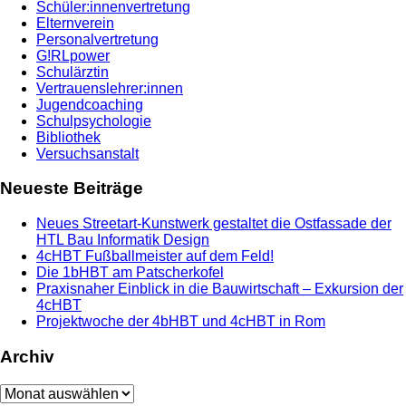
Schüler:innenvertretung
Elternverein
Personalvertretung
G!RLpower
Schulärztin
Vertrauenslehrer:innen
Jugendcoaching
Schulpsychologie
Bibliothek
Versuchsanstalt
Neueste Beiträge
Neues Streetart-Kunstwerk gestaltet die Ostfassade der
HTL Bau Informatik Design
4cHBT Fußballmeister auf dem Feld!
Die 1bHBT am Patscherkofel
Praxisnaher Einblick in die Bauwirtschaft – Exkursion der
4cHBT
Projektwoche der 4bHBT und 4cHBT in Rom
Archiv
Archiv