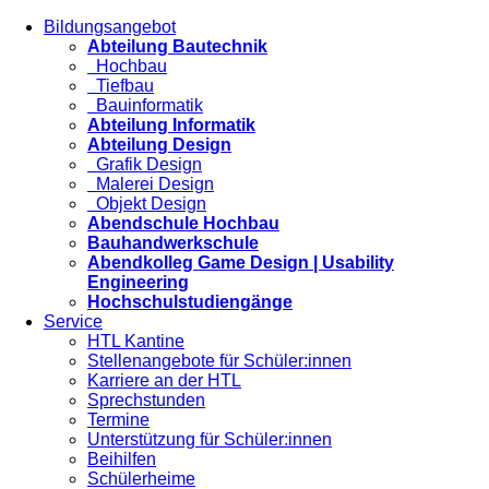
Bildungsangebot
Abteilung Bautechnik
Hochbau
Tiefbau
Bauinformatik
Abteilung Informatik
Abteilung Design
Grafik Design
Malerei Design
Objekt Design
Abendschule Hochbau
Bauhandwerkschule
Abendkolleg Game Design | Usability
Engineering
Hochschulstudiengänge
Service
HTL Kantine
Stellenangebote für Schüler:innen
Karriere an der HTL
Sprechstunden
Termine
Unterstützung für Schüler:innen
Beihilfen
Schülerheime