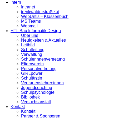
Intern
Intranet
trenkwalderstraße.at
WebUntis – Klassenbuch
MS Teams
Webmail
HTL Bau Informatik Design
Über uns
Neuigkeiten & Aktuelles
Leitbild
Schulleitung
Verwaltung
Schülerinnenvertretung
Elternverein
Personalvertretung
G!RLpower
Schulärztin
Vertrauenslehrer:innen
Jugendcoaching
Schulpsychologie
Bibliothek
Versuchsanstalt
Kontakt
Kontakt
Partner & Sponsoren