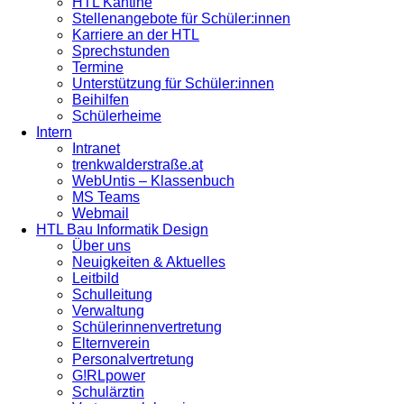
HTL Kantine
Stellenangebote für Schüler:innen
Karriere an der HTL
Sprechstunden
Termine
Unterstützung für Schüler:innen
Beihilfen
Schülerheime
Intern
Intranet
trenkwalderstraße.at
WebUntis – Klassenbuch
MS Teams
Webmail
HTL Bau Informatik Design
Über uns
Neuigkeiten & Aktuelles
Leitbild
Schulleitung
Verwaltung
Schülerinnenvertretung
Elternverein
Personalvertretung
G!RLpower
Schulärztin