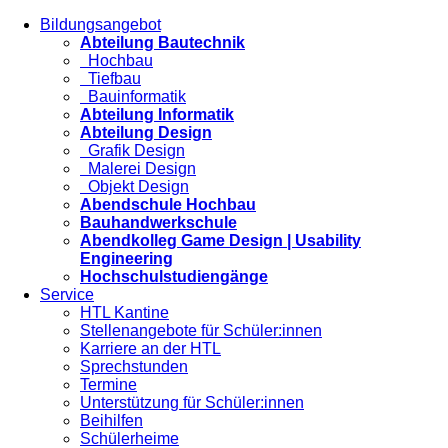
Bildungsangebot
Abteilung Bautechnik
Hochbau
Tiefbau
Bauinformatik
Abteilung Informatik
Abteilung Design
Grafik Design
Malerei Design
Objekt Design
Abendschule Hochbau
Bauhandwerkschule
Abendkolleg Game Design | Usability
Engineering
Hochschulstudiengänge
Service
HTL Kantine
Stellenangebote für Schüler:innen
Karriere an der HTL
Sprechstunden
Termine
Unterstützung für Schüler:innen
Beihilfen
Schülerheime