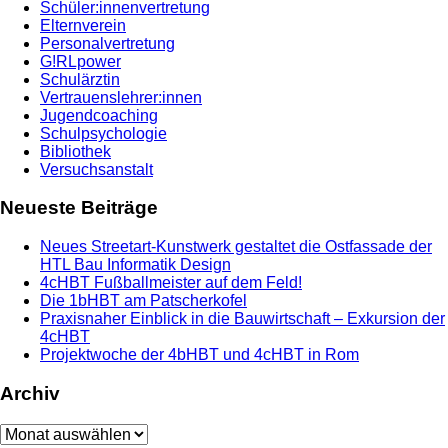
Schüler:innenvertretung
Elternverein
Personalvertretung
G!RLpower
Schulärztin
Vertrauenslehrer:innen
Jugendcoaching
Schulpsychologie
Bibliothek
Versuchsanstalt
Neueste Beiträge
Neues Streetart-Kunstwerk gestaltet die Ostfassade der
HTL Bau Informatik Design
4cHBT Fußballmeister auf dem Feld!
Die 1bHBT am Patscherkofel
Praxisnaher Einblick in die Bauwirtschaft – Exkursion der
4cHBT
Projektwoche der 4bHBT und 4cHBT in Rom
Archiv
Archiv