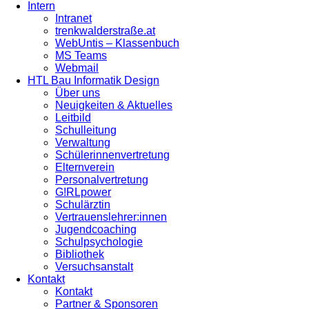
Intern
Intranet
trenkwalderstraße.at
WebUntis – Klassenbuch
MS Teams
Webmail
HTL Bau Informatik Design
Über uns
Neuigkeiten & Aktuelles
Leitbild
Schulleitung
Verwaltung
Schülerinnenvertretung
Elternverein
Personalvertretung
G!RLpower
Schulärztin
Vertrauenslehrer:innen
Jugendcoaching
Schulpsychologie
Bibliothek
Versuchsanstalt
Kontakt
Kontakt
Partner & Sponsoren