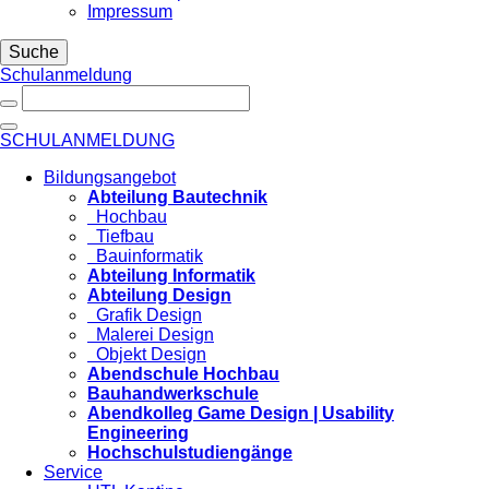
Impressum
Suche
Schulanmeldung
SCHULANMELDUNG
Bildungsangebot
Abteilung Bautechnik
Hochbau
Tiefbau
Bauinformatik
Abteilung Informatik
Abteilung Design
Grafik Design
Malerei Design
Objekt Design
Abendschule Hochbau
Bauhandwerkschule
Abendkolleg Game Design | Usability
Engineering
Hochschulstudiengänge
Service