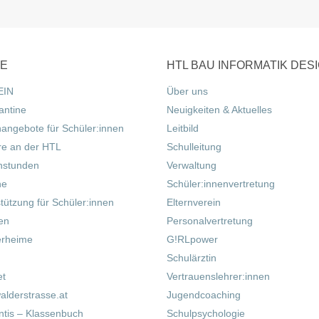
CE
HTL BAU INFORMATIK DES
EIN
Über uns
antine
Neuigkeiten & Aktuelles
nangebote für Schüler:innen
Leitbild
re an der HTL
Schulleitung
hstunden
Verwaltung
ne
Schüler:innenvertretung
tützung für Schüler:innen
Elternverein
fen
Personalvertretung
erheime
G!RLpower
Schulärztin
et
Vertrauenslehrer:innen
alderstrasse.at
Jugendcoaching
tis – Klassenbuch
Schulpsychologie