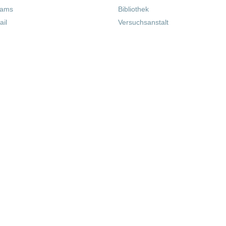
eams
Bibliothek
il
Versuchsanstalt