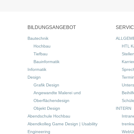
BILDUNGSANGEBOT
SERVI
Bautechnik
ALLGEM
Hochbau
HTL K
Tiefbau
Stelle
Bauinformatik
Karrie
Informatik
Sprec
Design
Termi
Grafik Design
Unters
Angewandte Malerei und
Beihil
Oberflächendesign
Schül
Objekt Design
INTERN
Abendschule Hochbau
Intran
Abendkolleg Game Design | Usability
trenkw
Engineering
WebUn