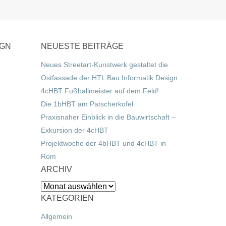
IGN
NEUESTE BEITRÄGE
Neues Streetart-Kunstwerk gestaltet die
Ostfassade der HTL Bau Informatik Design
4cHBT Fußballmeister auf dem Feld!
Die 1bHBT am Patscherkofel
Praxisnaher Einblick in die Bauwirtschaft –
Exkursion der 4cHBT
Projektwoche der 4bHBT und 4cHBT in
Rom
ARCHIV
Archiv
KATEGORIEN
Allgemein