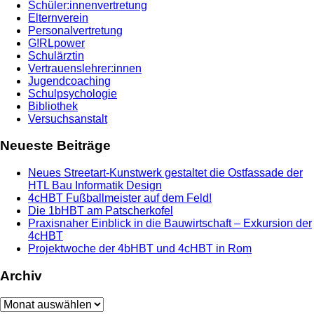
Schüler:innenvertretung
Elternverein
Personalvertretung
G!RLpower
Schulärztin
Vertrauenslehrer:innen
Jugendcoaching
Schulpsychologie
Bibliothek
Versuchsanstalt
Neueste Beiträge
Neues Streetart-Kunstwerk gestaltet die Ostfassade der
HTL Bau Informatik Design
4cHBT Fußballmeister auf dem Feld!
Die 1bHBT am Patscherkofel
Praxisnaher Einblick in die Bauwirtschaft – Exkursion der
4cHBT
Projektwoche der 4bHBT und 4cHBT in Rom
Archiv
Archiv