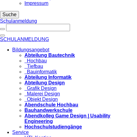
Impressum
Suche
Schulanmeldung
SCHULANMELDUNG
Bildungsangebot
Abteilung Bautechnik
Hochbau
Tiefbau
Bauinformatik
Abteilung Informatik
Abteilung Design
Grafik Design
Malerei Design
Objekt Design
Abendschule Hochbau
Bauhandwerkschule
Abendkolleg Game Design | Usability
Engineering
Hochschulstudiengänge
Service