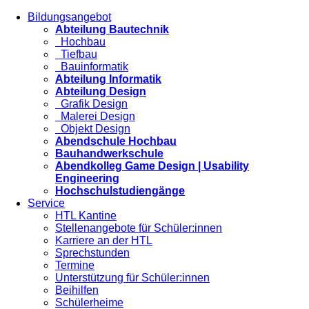
Bildungsangebot
Abteilung Bautechnik
Hochbau
Tiefbau
Bauinformatik
Abteilung Informatik
Abteilung Design
Grafik Design
Malerei Design
Objekt Design
Abendschule Hochbau
Bauhandwerkschule
Abendkolleg Game Design | Usability
Engineering
Hochschulstudiengänge
Service
HTL Kantine
Stellenangebote für Schüler:innen
Karriere an der HTL
Sprechstunden
Termine
Unterstützung für Schüler:innen
Beihilfen
Schülerheime