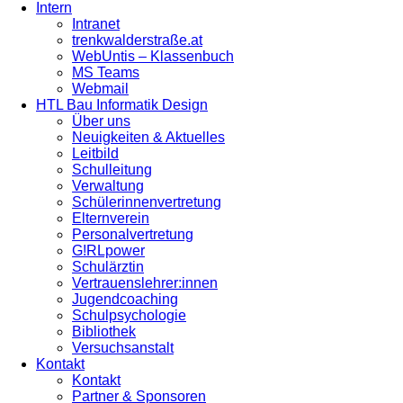
Intern
Intranet
trenkwalderstraße.at
WebUntis – Klassenbuch
MS Teams
Webmail
HTL Bau Informatik Design
Über uns
Neuigkeiten & Aktuelles
Leitbild
Schulleitung
Verwaltung
Schülerinnenvertretung
Elternverein
Personalvertretung
G!RLpower
Schulärztin
Vertrauenslehrer:innen
Jugendcoaching
Schulpsychologie
Bibliothek
Versuchsanstalt
Kontakt
Kontakt
Partner & Sponsoren