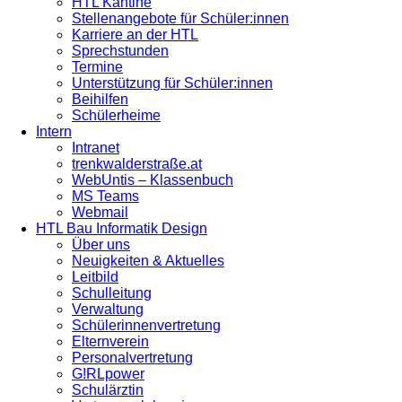
HTL Kantine
Stellenangebote für Schüler:innen
Karriere an der HTL
Sprechstunden
Termine
Unterstützung für Schüler:innen
Beihilfen
Schülerheime
Intern
Intranet
trenkwalderstraße.at
WebUntis – Klassenbuch
MS Teams
Webmail
HTL Bau Informatik Design
Über uns
Neuigkeiten & Aktuelles
Leitbild
Schulleitung
Verwaltung
Schülerinnenvertretung
Elternverein
Personalvertretung
G!RLpower
Schulärztin