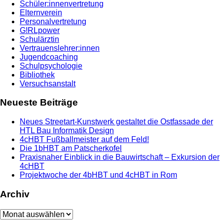
Schüler:innenvertretung
Elternverein
Personalvertretung
G!RLpower
Schulärztin
Vertrauenslehrer:innen
Jugendcoaching
Schulpsychologie
Bibliothek
Versuchsanstalt
Neueste Beiträge
Neues Streetart-Kunstwerk gestaltet die Ostfassade der
HTL Bau Informatik Design
4cHBT Fußballmeister auf dem Feld!
Die 1bHBT am Patscherkofel
Praxisnaher Einblick in die Bauwirtschaft – Exkursion der
4cHBT
Projektwoche der 4bHBT und 4cHBT in Rom
Archiv
Archiv