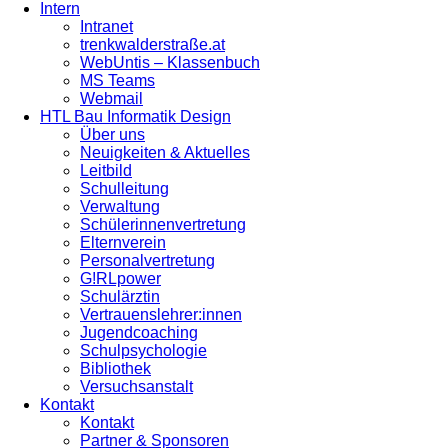
Intern
Intranet
trenkwalderstraße.at
WebUntis – Klassenbuch
MS Teams
Webmail
HTL Bau Informatik Design
Über uns
Neuigkeiten & Aktuelles
Leitbild
Schulleitung
Verwaltung
Schülerinnenvertretung
Elternverein
Personalvertretung
G!RLpower
Schulärztin
Vertrauenslehrer:innen
Jugendcoaching
Schulpsychologie
Bibliothek
Versuchsanstalt
Kontakt
Kontakt
Partner & Sponsoren