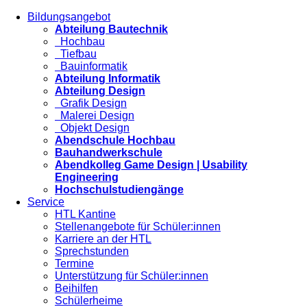
Bildungsangebot
Abteilung Bautechnik
Hochbau
Tiefbau
Bauinformatik
Abteilung Informatik
Abteilung Design
Grafik Design
Malerei Design
Objekt Design
Abendschule Hochbau
Bauhandwerkschule
Abendkolleg Game Design | Usability
Engineering
Hochschulstudiengänge
Service
HTL Kantine
Stellenangebote für Schüler:innen
Karriere an der HTL
Sprechstunden
Termine
Unterstützung für Schüler:innen
Beihilfen
Schülerheime