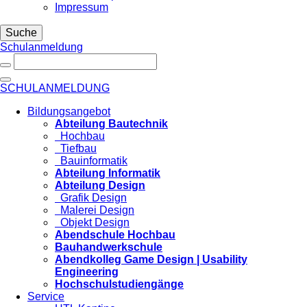
Impressum
Suche
Schulanmeldung
SCHULANMELDUNG
Bildungsangebot
Abteilung Bautechnik
Hochbau
Tiefbau
Bauinformatik
Abteilung Informatik
Abteilung Design
Grafik Design
Malerei Design
Objekt Design
Abendschule Hochbau
Bauhandwerkschule
Abendkolleg Game Design | Usability
Engineering
Hochschulstudiengänge
Service