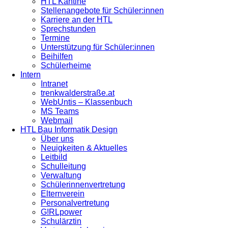
HTL Kantine
Stellenangebote für Schüler:innen
Karriere an der HTL
Sprechstunden
Termine
Unterstützung für Schüler:innen
Beihilfen
Schülerheime
Intern
Intranet
trenkwalderstraße.at
WebUntis – Klassenbuch
MS Teams
Webmail
HTL Bau Informatik Design
Über uns
Neuigkeiten & Aktuelles
Leitbild
Schulleitung
Verwaltung
Schülerinnenvertretung
Elternverein
Personalvertretung
G!RLpower
Schulärztin