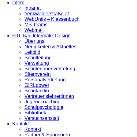
Intern
Intranet
trenkwalderstraße.at
WebUntis – Klassenbuch
MS Teams
Webmail
HTL Bau Informatik Design
Über uns
Neuigkeiten & Aktuelles
Leitbild
Schulleitung
Verwaltung
Schülerinnenvertretung
Elternverein
Personalvertretung
G!RLpower
Schulärztin
Vertrauenslehrer:innen
Jugendcoaching
Schulpsychologie
Bibliothek
Versuchsanstalt
Kontakt
Kontakt
Partner & Sponsoren