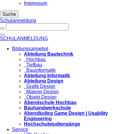
Impressum
Suche
Schulanmeldung
SCHULANMELDUNG
Bildungsangebot
Abteilung Bautechnik
Hochbau
Tiefbau
Bauinformatik
Abteilung Informatik
Abteilung Design
Grafik Design
Malerei Design
Objekt Design
Abendschule Hochbau
Bauhandwerkschule
Abendkolleg Game Design | Usability
Engineering
Hochschulstudiengänge
Service