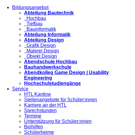
Bildungsangebot
Abteilung Bautechnik
Hochbau
Tiefbau
Bauinformatik
Abteilung Informatik
Abteilung Design
Grafik Design
Malerei Design
Objekt Design
Abendschule Hochbau
Bauhandwerkschule
Abendkolleg Game Design | Usability
Engineering
Hochschulstudiengänge
Service
HTL Kantine
Stellenangebote für Schüler:innen
Karriere an der HTL
Sprechstunden
Termine
Unterstützung für Schüler:innen
Beihilfen
Schülerheime