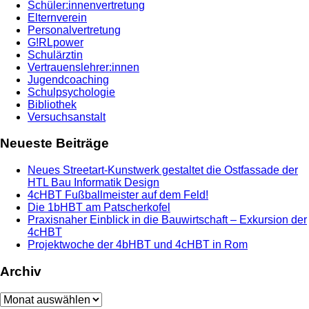
Schüler:innenvertretung
Elternverein
Personalvertretung
G!RLpower
Schulärztin
Vertrauenslehrer:innen
Jugendcoaching
Schulpsychologie
Bibliothek
Versuchsanstalt
Neueste Beiträge
Neues Streetart-Kunstwerk gestaltet die Ostfassade der
HTL Bau Informatik Design
4cHBT Fußballmeister auf dem Feld!
Die 1bHBT am Patscherkofel
Praxisnaher Einblick in die Bauwirtschaft – Exkursion der
4cHBT
Projektwoche der 4bHBT und 4cHBT in Rom
Archiv
Archiv