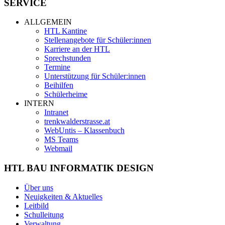
SERVICE
ALLGEMEIN
HTL Kantine
Stellenangebote für Schüler:innen
Karriere an der HTL
Sprechstunden
Termine
Unterstützung für Schüler:innen
Beihilfen
Schülerheime
INTERN
Intranet
trenkwalderstrasse.at
WebUntis – Klassenbuch
MS Teams
Webmail
HTL BAU INFORMATIK DESIGN
Über uns
Neuigkeiten & Aktuelles
Leitbild
Schulleitung
Verwaltung