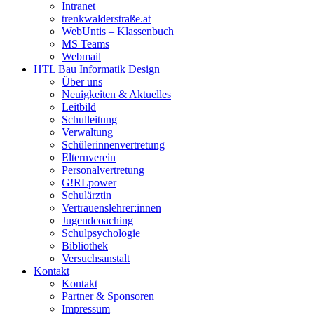
Intranet
trenkwalderstraße.at
WebUntis – Klassenbuch
MS Teams
Webmail
HTL Bau Informatik Design
Über uns
Neuigkeiten & Aktuelles
Leitbild
Schulleitung
Verwaltung
Schülerinnenvertretung
Elternverein
Personalvertretung
G!RLpower
Schulärztin
Vertrauenslehrer:innen
Jugendcoaching
Schulpsychologie
Bibliothek
Versuchsanstalt
Kontakt
Kontakt
Partner & Sponsoren
Impressum