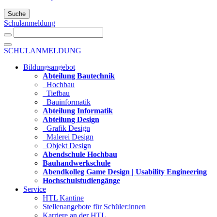
Suche
Schulanmeldung
SCHULANMELDUNG
Bildungsangebot
Abteilung Bautechnik
Hochbau
Tiefbau
Bauinformatik
Abteilung Informatik
Abteilung Design
Grafik Design
Malerei Design
Objekt Design
Abendschule Hochbau
Bauhandwerkschule
Abendkolleg Game Design | Usability Engineering
Hochschulstudiengänge
Service
HTL Kantine
Stellenangebote für Schüler:innen
Karriere an der HTL