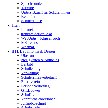
Sprechstunden
Termine
Unterstützung für Schüler:innen
Beihilfen
Schülerheime
Intern
Intranet
trenkwalderstraße.at
WebUntis – Klassenbuch
MS Teams
Webmail
HTL Bau Informatik Design
Über uns
Neuigkeiten & Aktuelles
Leitbild
Schulleitung
Verwaltung
Schülerinnenvertretung
Elternverein
Personalvertretung
G!RLpower
Schulärztin
Vertrauenslehrer:innen
Jugendcoaching
Schulpsychologie