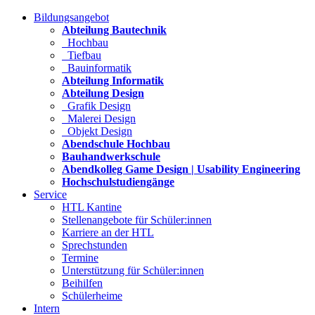
Bildungsangebot
Abteilung Bautechnik
Hochbau
Tiefbau
Bauinformatik
Abteilung Informatik
Abteilung Design
Grafik Design
Malerei Design
Objekt Design
Abendschule Hochbau
Bauhandwerkschule
Abendkolleg Game Design | Usability Engineering
Hochschulstudiengänge
Service
HTL Kantine
Stellenangebote für Schüler:innen
Karriere an der HTL
Sprechstunden
Termine
Unterstützung für Schüler:innen
Beihilfen
Schülerheime
Intern