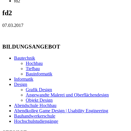
fd2
fd2
07.03.2017
BILDUNGSANGEBOT
Bautechnik
Hochbau
Tiefbau
Bauinformatik
Informatik
Design
Grafik Design
Angewandte Malerei und Oberflächendesign
Objekt Design
Abendschule Hochbau
Abendkolleg Game Design | Usability Engineering
Bauhandwerkerschule
Hochschulstudiengänge