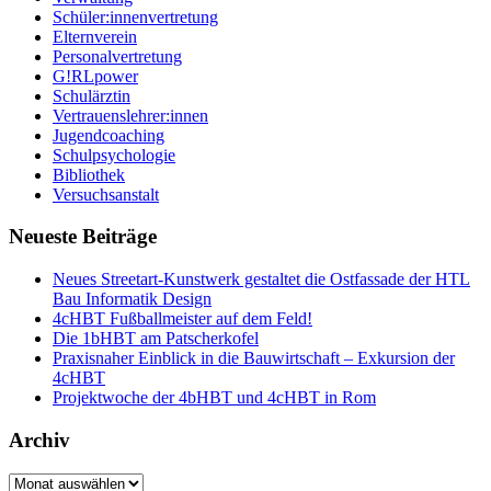
Schüler:innenvertretung
Elternverein
Personalvertretung
G!RLpower
Schulärztin
Vertrauenslehrer:innen
Jugendcoaching
Schulpsychologie
Bibliothek
Versuchsanstalt
Neueste Beiträge
Neues Streetart-Kunstwerk gestaltet die Ostfassade der HTL
Bau Informatik Design
4cHBT Fußballmeister auf dem Feld!
Die 1bHBT am Patscherkofel
Praxisnaher Einblick in die Bauwirtschaft – Exkursion der
4cHBT
Projektwoche der 4bHBT und 4cHBT in Rom
Archiv
Archiv