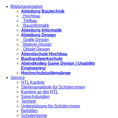
Bildungsangebot
Abteilung Bautechnik
Hochbau
Tiefbau
Bauinformatik
Abteilung Informatik
Abteilung Design
Grafik Design
Malerei Design
Objekt Design
Abendschule Hochbau
Bauhandwerkschule
Abendkolleg Game Design | Usability
Engineering
Hochschulstudiengänge
Service
HTL Kantine
Stellenangebote für Schüler:innen
Karriere an der HTL
Sprechstunden
Termine
Unterstützung für Schüler:innen
Beihilfen
Schülerheime