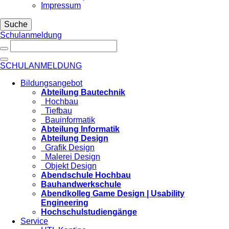
Impressum
Suche
Schulanmeldung
SCHULANMELDUNG
Bildungsangebot
Abteilung Bautechnik
Hochbau
Tiefbau
Bauinformatik
Abteilung Informatik
Abteilung Design
Grafik Design
Malerei Design
Objekt Design
Abendschule Hochbau
Bauhandwerkschule
Abendkolleg Game Design | Usability
Engineering
Hochschulstudiengänge
Service