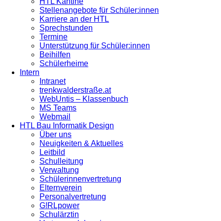
HTL Kantine
Stellenangebote für Schüler:innen
Karriere an der HTL
Sprechstunden
Termine
Unterstützung für Schüler:innen
Beihilfen
Schülerheime
Intern
Intranet
trenkwalderstraße.at
WebUntis – Klassenbuch
MS Teams
Webmail
HTL Bau Informatik Design
Über uns
Neuigkeiten & Aktuelles
Leitbild
Schulleitung
Verwaltung
Schülerinnenvertretung
Elternverein
Personalvertretung
G!RLpower
Schulärztin