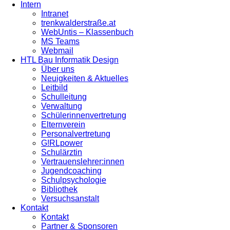
Intern
Intranet
trenkwalderstraße.at
WebUntis – Klassenbuch
MS Teams
Webmail
HTL Bau Informatik Design
Über uns
Neuigkeiten & Aktuelles
Leitbild
Schulleitung
Verwaltung
Schülerinnenvertretung
Elternverein
Personalvertretung
G!RLpower
Schulärztin
Vertrauenslehrer:innen
Jugendcoaching
Schulpsychologie
Bibliothek
Versuchsanstalt
Kontakt
Kontakt
Partner & Sponsoren