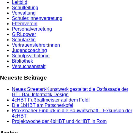
Leitbild
Schulleitung
Verwaltung
Schüler:innenvertretung
Elternverein
Personalvertretung
G!RLpower
Schulärztin
Vertrauenslehrer:innen
Jugendcoaching
Schulpsychologie
Bibliothek
Versuchsanstalt
Neueste Beiträge
Neues Streetart-Kunstwerk gestaltet die Ostfassade der
HTL Bau Informatik Design
4cHBT Fußballmeister auf dem Feld!
Die 1bHBT am Patscherkofel
Praxisnaher Einblick in die Bauwirtschaft – Exkursion der
4cHBT
Projektwoche der 4bHBT und 4cHBT in Rom
Archiv