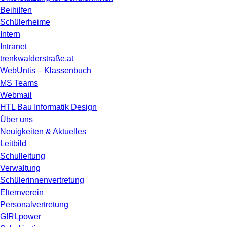
Beihilfen
Schülerheime
Intern
Intranet
trenkwalderstraße.at
WebUntis – Klassenbuch
MS Teams
Webmail
HTL Bau Informatik Design
Über uns
Neuigkeiten & Aktuelles
Leitbild
Schulleitung
Verwaltung
Schülerinnenvertretung
Elternverein
Personalvertretung
G!RLpower