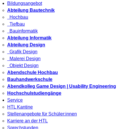
Bildungsangebot
Abteilung Bautechnik
Hochbau
Tiefbau
Bauinformatik
Abteilung Informatik
Abteilung Design
Grafik Design
Malerei Design
Objekt Design
Abendschule Hochbau
Bauhandwerkschule
Abendkolleg Game Design | Usability Engineering
Hochschulstudiengänge
Service
HTL Kantine
Stellenangebote für Schüler:innen
Karriere an der HTL
Sprechstunden