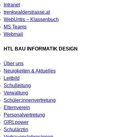
Intranet
trenkwalderstrasse.at
WebUntis – Klassenbuch
MS Teams
Webmail
HTL BAU INFORMATIK DESIGN
Über uns
Neuigkeiten & Aktuelles
Leitbild
Schulleitung
Verwaltung
Schüler:innenvertretung
Elternverein
Personalvertretung
G!RLpower
Schulärztin
Vertrauenslehrer:innen