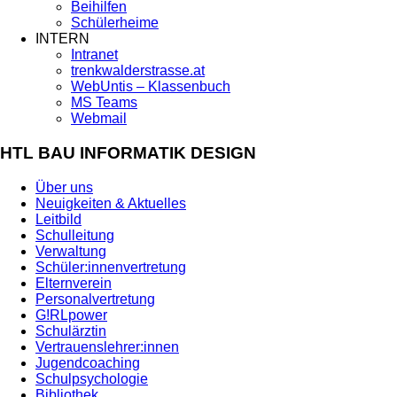
Beihilfen
Schülerheime
INTERN
Intranet
trenkwalderstrasse.at
WebUntis – Klassenbuch
MS Teams
Webmail
HTL BAU INFORMATIK DESIGN
Über uns
Neuigkeiten & Aktuelles
Leitbild
Schulleitung
Verwaltung
Schüler:innenvertretung
Elternverein
Personalvertretung
G!RLpower
Schulärztin
Vertrauenslehrer:innen
Jugendcoaching
Schulpsychologie
Bibliothek