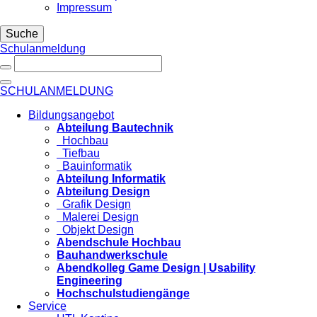
Impressum
Suche
Schulanmeldung
SCHULANMELDUNG
Bildungsangebot
Abteilung Bautechnik
Hochbau
Tiefbau
Bauinformatik
Abteilung Informatik
Abteilung Design
Grafik Design
Malerei Design
Objekt Design
Abendschule Hochbau
Bauhandwerkschule
Abendkolleg Game Design | Usability
Engineering
Hochschulstudiengänge
Service