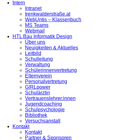
Intern
Intranet
trenkwalderstraße.at
WebUntis – Klassenbuch
MS Teams
Webmail
HTL Bau Informatik Design
Über uns
Neuigkeiten & Aktuelles
Leitbild
Schulleitung
Verwaltung
Schülerinnenvertretung
Elternverein
Personalvertretung
G!RLpower
Schulärztin
Vertrauenslehrer:innen
Jugendcoaching
Schulpsychologie
Bibliothek
Versuchsanstalt
Kontakt
Kontakt
Partner & Sponsoren