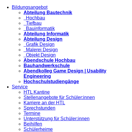
Bildungsangebot
Abteilung Bautechnik
Hochbau
Tiefbau
Bauinformatik
Abteilung Informatik
Abteilung Design
Grafik Design
Malerei Design
Objekt Design
Abendschule Hochbau
Bauhandwerkschule
Abendkolleg Game Design | Usability
Engineering
Hochschulstudiengänge
Service
HTL Kantine
Stellenangebote für Schüler:innen
Karriere an der HTL
Sprechstunden
Termine
Unterstützung für Schüler:innen
Beihilfen
Schülerheime