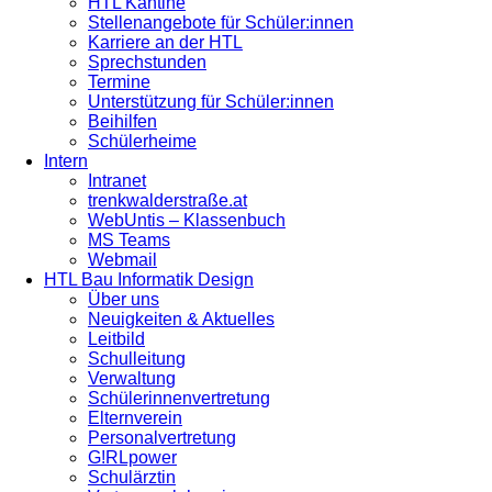
HTL Kantine
Stellenangebote für Schüler:innen
Karriere an der HTL
Sprechstunden
Termine
Unterstützung für Schüler:innen
Beihilfen
Schülerheime
Intern
Intranet
trenkwalderstraße.at
WebUntis – Klassenbuch
MS Teams
Webmail
HTL Bau Informatik Design
Über uns
Neuigkeiten & Aktuelles
Leitbild
Schulleitung
Verwaltung
Schülerinnenvertretung
Elternverein
Personalvertretung
G!RLpower
Schulärztin