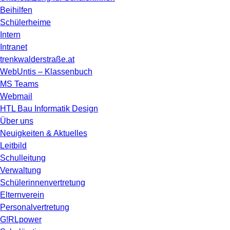
Beihilfen
Schülerheime
Intern
Intranet
trenkwalderstraße.at
WebUntis – Klassenbuch
MS Teams
Webmail
HTL Bau Informatik Design
Über uns
Neuigkeiten & Aktuelles
Leitbild
Schulleitung
Verwaltung
Schülerinnenvertretung
Elternverein
Personalvertretung
G!RLpower