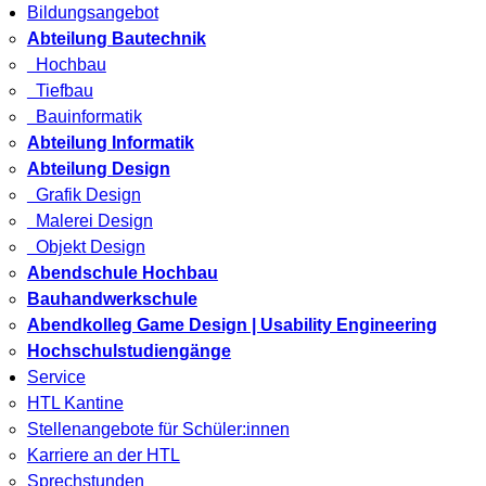
Bildungsangebot
Abteilung Bautechnik
Hochbau
Tiefbau
Bauinformatik
Abteilung Informatik
Abteilung Design
Grafik Design
Malerei Design
Objekt Design
Abendschule Hochbau
Bauhandwerkschule
Abendkolleg Game Design | Usability Engineering
Hochschulstudiengänge
Service
HTL Kantine
Stellenangebote für Schüler:innen
Karriere an der HTL
Sprechstunden