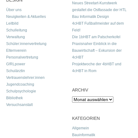
DESIGN
Neues Streetart-Kunstwerk
Über uns
gestaltet die Ostfassade der HTL
Neuigkeiten & Aktuelles
Bau Informatik Design
Leitbild
4cHBT Fußballmeister auf dem
Schulleitung
Feld!
Verwaltung
Die 1bHBT am Patscherkofel
Schüler:innenvertretung
Praxisnaher Einblick in die
Elternverein
Bauwirtschaft – Exkursion der
Personalvertretung
4cHBT
G!RLpower
Projektwoche der 4bHBT und
Schulärztin
4cHBT in Rom
Vertrauenslehrer:innen
Jugendcoaching
ARCHIV
Schulpsychologie
Bibliothek
Archiv
Versuchsanstalt
KATEGORIEN
Allgemein
Bauinformatik