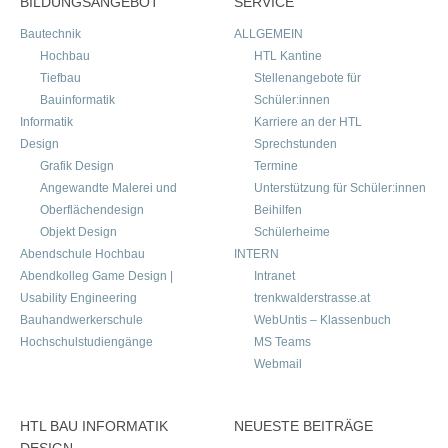
BILDUNGSANGEBOT
SERVICE
Bautechnik
ALLGEMEIN
Hochbau
HTL Kantine
Tiefbau
Stellenangebote für
Bauinformatik
Schüler:innen
Informatik
Karriere an der HTL
Design
Sprechstunden
Grafik Design
Termine
Angewandte Malerei und
Unterstützung für Schüler:innen
Oberflächendesign
Beihilfen
Objekt Design
Schülerheime
Abendschule Hochbau
INTERN
Abendkolleg Game Design |
Intranet
Usability Engineering
trenkwalderstrasse.at
Bauhandwerkerschule
WebUntis – Klassenbuch
Hochschulstudiengänge
MS Teams
Webmail
HTL BAU INFORMATIK
NEUESTE BEITRÄGE