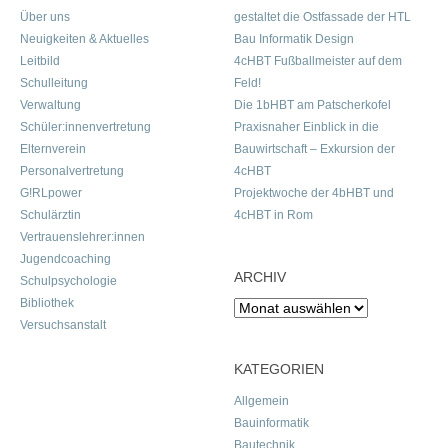
Über uns
gestaltet die Ostfassade der HTL
Neuigkeiten & Aktuelles
Bau Informatik Design
Leitbild
4cHBT Fußballmeister auf dem
Schulleitung
Feld!
Verwaltung
Die 1bHBT am Patscherkofel
Schüler:innenvertretung
Praxisnaher Einblick in die
Elternverein
Bauwirtschaft – Exkursion der
Personalvertretung
4cHBT
G!RLpower
Projektwoche der 4bHBT und
Schulärztin
4cHBT in Rom
Vertrauenslehrer:innen
Jugendcoaching
ARCHIV
Schulpsychologie
Bibliothek
Archiv
Versuchsanstalt
KATEGORIEN
Allgemein
Bauinformatik
Bautechnik