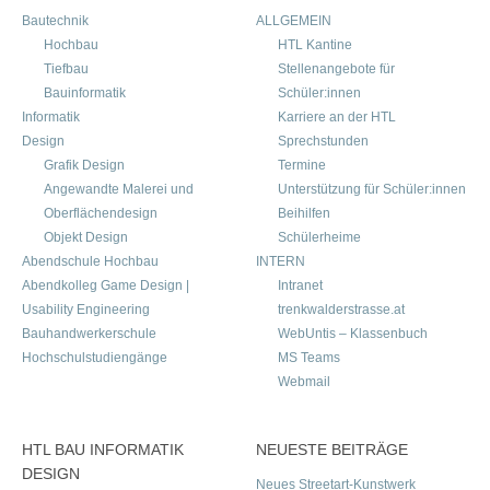
Bautechnik
ALLGEMEIN
Hochbau
HTL Kantine
Tiefbau
Stellenangebote für
Bauinformatik
Schüler:innen
Informatik
Karriere an der HTL
Design
Sprechstunden
Grafik Design
Termine
Angewandte Malerei und
Unterstützung für Schüler:innen
Oberflächendesign
Beihilfen
Objekt Design
Schülerheime
Abendschule Hochbau
INTERN
Abendkolleg Game Design |
Intranet
Usability Engineering
trenkwalderstrasse.at
Bauhandwerkerschule
WebUntis – Klassenbuch
Hochschulstudiengänge
MS Teams
Webmail
HTL BAU INFORMATIK
NEUESTE BEITRÄGE
DESIGN
Neues Streetart-Kunstwerk