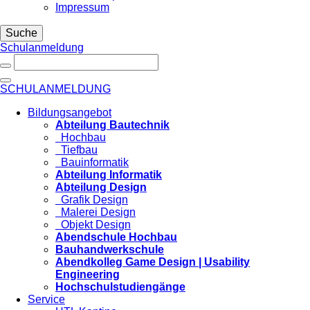
Impressum
Suche
Schulanmeldung
SCHULANMELDUNG
Bildungsangebot
Abteilung Bautechnik
Hochbau
Tiefbau
Bauinformatik
Abteilung Informatik
Abteilung Design
Grafik Design
Malerei Design
Objekt Design
Abendschule Hochbau
Bauhandwerkschule
Abendkolleg Game Design | Usability
Engineering
Hochschulstudiengänge
Service