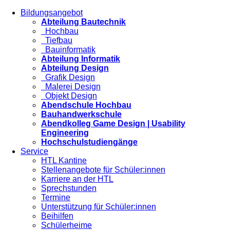
Bildungsangebot
Abteilung Bautechnik
Hochbau
Tiefbau
Bauinformatik
Abteilung Informatik
Abteilung Design
Grafik Design
Malerei Design
Objekt Design
Abendschule Hochbau
Bauhandwerkschule
Abendkolleg Game Design | Usability
Engineering
Hochschulstudiengänge
Service
HTL Kantine
Stellenangebote für Schüler:innen
Karriere an der HTL
Sprechstunden
Termine
Unterstützung für Schüler:innen
Beihilfen
Schülerheime