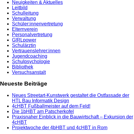
Neuigkeiten & Aktuelles
Leitbild
Schulleitung
Verwaltung
Schüler:innenvertretung
Elternverein
Personalvertretung
G!RLpower
Schulärztin
Vertrauenslehrer:innen
Jugendcoaching
Schulpsychologie
Bibliothek
Versuchsanstalt
Neueste Beiträge
Neues Streetart-Kunstwerk gestaltet die Ostfassade der
HTL Bau Informatik Design
4cHBT Fußballmeister auf dem Feld!
Die 1bHBT am Patscherkofel
Praxisnaher Einblick in die Bauwirtschaft – Exkursion der
4cHBT
Projektwoche der 4bHBT und 4cHBT in Rom