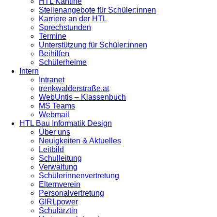
HTL Kantine
Stellenangebote für Schüler:innen
Karriere an der HTL
Sprechstunden
Termine
Unterstützung für Schüler:innen
Beihilfen
Schülerheime
Intern
Intranet
trenkwalderstraße.at
WebUntis – Klassenbuch
MS Teams
Webmail
HTL Bau Informatik Design
Über uns
Neuigkeiten & Aktuelles
Leitbild
Schulleitung
Verwaltung
Schülerinnenvertretung
Elternverein
Personalvertretung
G!RLpower
Schulärztin