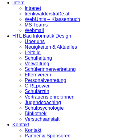
Intern
Intranet
trenkwalderstraße.at
WebUntis – Klassenbuch
MS Teams
Webmail
HTL Bau Informatik Design
Über uns
Neuigkeiten & Aktuelles
Leitbild
Schulleitung
Verwaltung
Schülerinnenvertretung
Elternverein
Personalvertretung
G!RLpower
Schulärztin
Vertrauenslehrer:innen
Jugendcoaching
Schulpsychologie
Bibliothek
Versuchsanstalt
Kontakt
Kontakt
Partner & Sponsoren