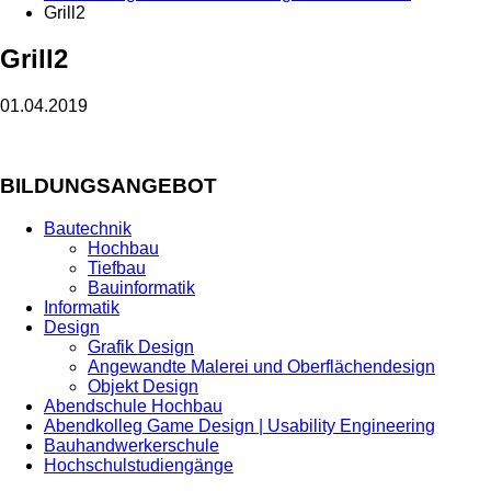
Grill2
Grill2
01.04.2019
BILDUNGSANGEBOT
Bautechnik
Hochbau
Tiefbau
Bauinformatik
Informatik
Design
Grafik Design
Angewandte Malerei und Oberflächendesign
Objekt Design
Abendschule Hochbau
Abendkolleg Game Design | Usability Engineering
Bauhandwerkerschule
Hochschulstudiengänge