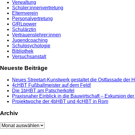
Verwaltung
Schüler:innenvertretung
Elternverein
Personalvertretung
G!RLpower
Schulärztin
Vertrauenslehrer:innen
Jugendcoaching
Schulpsychologie
Bibliothek
Versuchsanstalt
Neueste Beiträge
Neues Streetart-Kunstwerk gestaltet die Ostfassade der 
4cHBT Fußballmeister auf dem Feld!
Die 1bHBT am Patscherkofel
Praxisnaher Einblick in die Bauwirtschaft – Exkursion de
Projektwoche der 4bHBT und 4cHBT in Rom
Archiv
Archiv