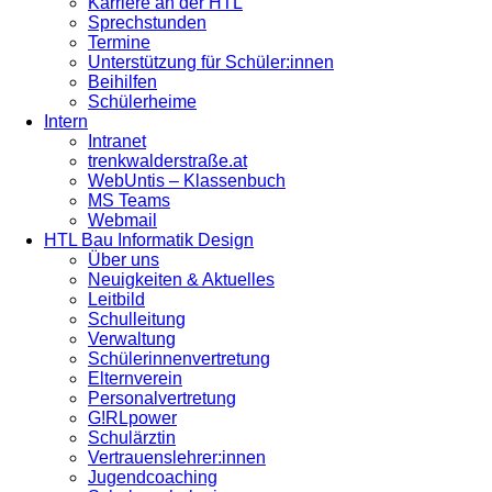
Karriere an der HTL
Sprechstunden
Termine
Unterstützung für Schüler:innen
Beihilfen
Schülerheime
Intern
Intranet
trenkwalderstraße.at
WebUntis – Klassenbuch
MS Teams
Webmail
HTL Bau Informatik Design
Über uns
Neuigkeiten & Aktuelles
Leitbild
Schulleitung
Verwaltung
Schülerinnenvertretung
Elternverein
Personalvertretung
G!RLpower
Schulärztin
Vertrauenslehrer:innen
Jugendcoaching