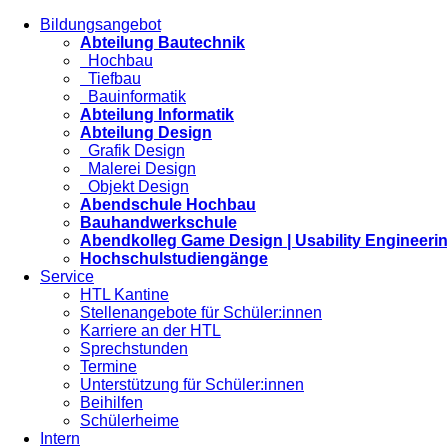
Bildungsangebot
Abteilung Bautechnik
Hochbau
Tiefbau
Bauinformatik
Abteilung Informatik
Abteilung Design
Grafik Design
Malerei Design
Objekt Design
Abendschule Hochbau
Bauhandwerkschule
Abendkolleg Game Design | Usability Engineeri
Hochschulstudiengänge
Service
HTL Kantine
Stellenangebote für Schüler:innen
Karriere an der HTL
Sprechstunden
Termine
Unterstützung für Schüler:innen
Beihilfen
Schülerheime
Intern