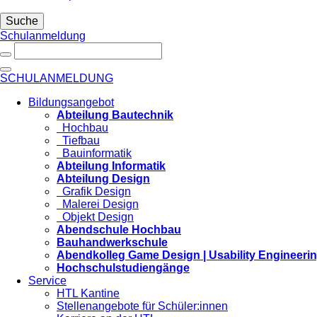
Suche
Schulanmeldung
SCHULANMELDUNG
Bildungsangebot
Abteilung Bautechnik
Hochbau
Tiefbau
Bauinformatik
Abteilung Informatik
Abteilung Design
Grafik Design
Malerei Design
Objekt Design
Abendschule Hochbau
Bauhandwerkschule
Abendkolleg Game Design | Usability Engineeri
Hochschulstudiengänge
Service
HTL Kantine
Stellenangebote für Schüler:innen