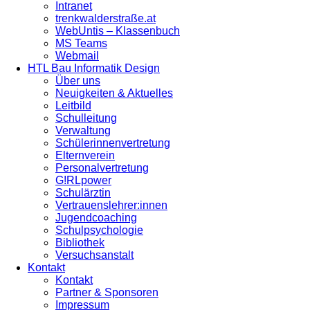
Intranet
trenkwalderstraße.at
WebUntis – Klassenbuch
MS Teams
Webmail
HTL Bau Informatik Design
Über uns
Neuigkeiten & Aktuelles
Leitbild
Schulleitung
Verwaltung
Schülerinnenvertretung
Elternverein
Personalvertretung
G!RLpower
Schulärztin
Vertrauenslehrer:innen
Jugendcoaching
Schulpsychologie
Bibliothek
Versuchsanstalt
Kontakt
Kontakt
Partner & Sponsoren
Impressum