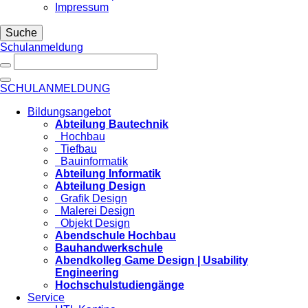
Impressum
Suche
Schulanmeldung
SCHULANMELDUNG
Bildungsangebot
Abteilung Bautechnik
Hochbau
Tiefbau
Bauinformatik
Abteilung Informatik
Abteilung Design
Grafik Design
Malerei Design
Objekt Design
Abendschule Hochbau
Bauhandwerkschule
Abendkolleg Game Design | Usability
Engineering
Hochschulstudiengänge
Service