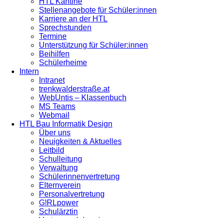
HTL Kantine
Stellenangebote für Schüler:innen
Karriere an der HTL
Sprechstunden
Termine
Unterstützung für Schüler:innen
Beihilfen
Schülerheime
Intern
Intranet
trenkwalderstraße.at
WebUntis – Klassenbuch
MS Teams
Webmail
HTL Bau Informatik Design
Über uns
Neuigkeiten & Aktuelles
Leitbild
Schulleitung
Verwaltung
Schülerinnenvertretung
Elternverein
Personalvertretung
G!RLpower
Schulärztin