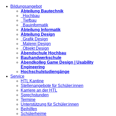
Bildungsangebot
Abteilung Bautechnik
Hochbau
Tiefbau
Bauinformatik
Abteilung Informatik
Abteilung Design
Grafik Design
Malerei Design
Objekt Design
Abendschule Hochbau
Bauhandwerkschule
Abendkolleg Game Design | Usability
Engineering
Hochschulstudiengänge
Service
HTL Kantine
Stellenangebote für Schüler:innen
Karriere an der HTL
Sprechstunden
Termine
Unterstützung für Schüler:innen
Beihilfen
Schülerheime