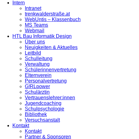
Intern
Intranet
trenkwalderstraße.at
WebUntis – Klassenbuch
MS Teams
Webmail
HTL Bau Informatik Design
Über uns
Neuigkeiten & Aktuelles
Leitbild
Schulleitung
Verwaltung
Schülerinnenvertretung
Elternverein
Personalvertretung
G!RLpower
Schulärztin
Vertrauenslehrer:innen
Jugendcoaching
Schulpsychologie
Bibliothek
Versuchsanstalt
Kontakt
Kontakt
Partner & Sponsoren