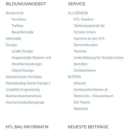
BILDUNGSANGEBOT
SERVICE
Bautechnik
ALLGEMEIN
Hochbau
HTL Kantine
Tiefbau
Stellenangebote für
Bauinformatik
Schüler:innen
Informatik
Karriere an der HTL
Design
Sprechstunden
Grafik Design
Termine
Angewandte Malerei und
Unterstützung für Schüler:innen
Oberflächendesign
Beihilfen
Objekt Design
Schülerheime
Abendschule Hochbau
INTERN
Abendkolleg Game Design |
Intranet
Usability Engineering
trenkwalderstrasse.at
Bauhandwerkerschule
WebUntis – Klassenbuch
Hochschulstudiengänge
MS Teams
Webmail
HTL BAU INFORMATIK
NEUESTE BEITRÄGE