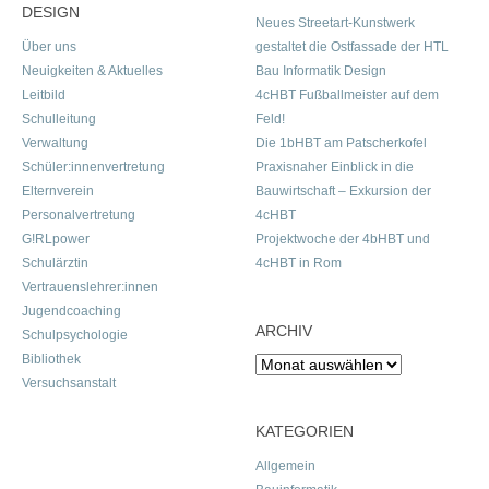
DESIGN
Neues Streetart-Kunstwerk
Über uns
gestaltet die Ostfassade der HTL
Neuigkeiten & Aktuelles
Bau Informatik Design
Leitbild
4cHBT Fußballmeister auf dem
Schulleitung
Feld!
Verwaltung
Die 1bHBT am Patscherkofel
Schüler:innenvertretung
Praxisnaher Einblick in die
Elternverein
Bauwirtschaft – Exkursion der
Personalvertretung
4cHBT
G!RLpower
Projektwoche der 4bHBT und
Schulärztin
4cHBT in Rom
Vertrauenslehrer:innen
Jugendcoaching
ARCHIV
Schulpsychologie
Bibliothek
Archiv
Versuchsanstalt
KATEGORIEN
Allgemein