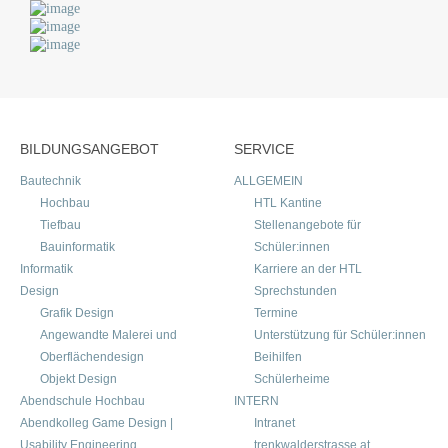
BILDUNGSANGEBOT
SERVICE
Bautechnik
ALLGEMEIN
Hochbau
HTL Kantine
Tiefbau
Stellenangebote für
Bauinformatik
Schüler:innen
Informatik
Karriere an der HTL
Design
Sprechstunden
Grafik Design
Termine
Angewandte Malerei und
Unterstützung für Schüler:innen
Oberflächendesign
Beihilfen
Objekt Design
Schülerheime
Abendschule Hochbau
INTERN
Abendkolleg Game Design |
Intranet
Usability Engineering
trenkwalderstrasse.at