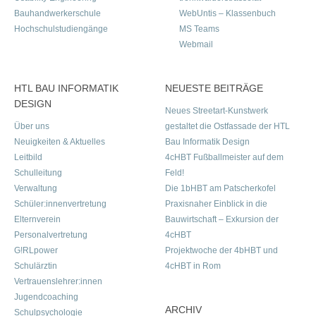
Bauhandwerkerschule
WebUntis – Klassenbuch
Hochschulstudiengänge
MS Teams
Webmail
HTL BAU INFORMATIK
NEUESTE BEITRÄGE
DESIGN
Neues Streetart-Kunstwerk
Über uns
gestaltet die Ostfassade der HTL
Neuigkeiten & Aktuelles
Bau Informatik Design
Leitbild
4cHBT Fußballmeister auf dem
Schulleitung
Feld!
Verwaltung
Die 1bHBT am Patscherkofel
Schüler:innenvertretung
Praxisnaher Einblick in die
Elternverein
Bauwirtschaft – Exkursion der
Personalvertretung
4cHBT
G!RLpower
Projektwoche der 4bHBT und
Schulärztin
4cHBT in Rom
Vertrauenslehrer:innen
Jugendcoaching
ARCHIV
Schulpsychologie