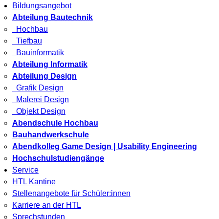
Bildungsangebot
Abteilung Bautechnik
Hochbau
Tiefbau
Bauinformatik
Abteilung Informatik
Abteilung Design
Grafik Design
Malerei Design
Objekt Design
Abendschule Hochbau
Bauhandwerkschule
Abendkolleg Game Design | Usability Engineering
Hochschulstudiengänge
Service
HTL Kantine
Stellenangebote für Schüler:innen
Karriere an der HTL
Sprechstunden