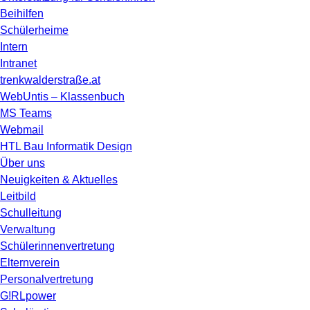
Beihilfen
Schülerheime
Intern
Intranet
trenkwalderstraße.at
WebUntis – Klassenbuch
MS Teams
Webmail
HTL Bau Informatik Design
Über uns
Neuigkeiten & Aktuelles
Leitbild
Schulleitung
Verwaltung
Schülerinnenvertretung
Elternverein
Personalvertretung
G!RLpower