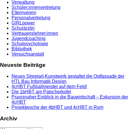
Verwaltung
Schüler:innenvertretung
Elternverein
Personalvertretung
G!RLpower
Schulärztin
Vertrauenslehrer:innen
Jugendcoaching
Schulpsychologie
Bibliothek
Versuchsanstalt
Neueste Beiträge
Neues Streetart-Kunstwerk gestaltet die Ostfassade der
HTL Bau Informatik Design
4cHBT Fußballmeister auf dem Feld!
Die 1bHBT am Patscherkofel
Praxisnaher Einblick in die Bauwirtschaft – Exkursion der
4cHBT
Projektwoche der 4bHBT und 4cHBT in Rom
Archiv