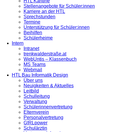
HTL Kantine
Stellenangebote für Schüler:innen
Karriere an der HTL
Sprechstunden
Termine
Unterstützung für Schüler:innen
Beihilfen
Schülerheime
Intern
Intranet
trenkwalderstraße.at
WebUntis – Klassenbuch
MS Teams
Webmail
HTL Bau Informatik Design
Über uns
Neuigkeiten & Aktuelles
Leitbild
Schulleitung
Verwaltung
Schülerinnenvertretung
Elternverein
Personalvertretung
G!RLpower
Schulärztin