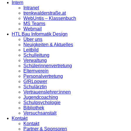
Intern
Intranet
trenkwalderstraße.at
WebUntis – Klassenbuch
MS Teams
Webmail
HTL Bau Informatik Design
Über uns
Neuigkeiten & Aktuelles
Leitbild
Schulleitung
Verwaltung
Schülerinnenvertretung
Elternverein
Personalvertretung
G!RLpower
Schulärztin
Vertrauenslehrer:innen
Jugendcoaching
Schulpsychologie
Bibliothek
Versuchsanstalt
Kontakt
Kontakt
Partner & Sponsoren