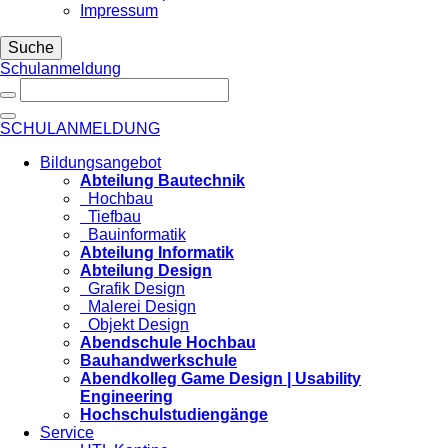
Impressum
Suche
Schulanmeldung
SCHULANMELDUNG
Bildungsangebot
Abteilung Bautechnik
Hochbau
Tiefbau
Bauinformatik
Abteilung Informatik
Abteilung Design
Grafik Design
Malerei Design
Objekt Design
Abendschule Hochbau
Bauhandwerkschule
Abendkolleg Game Design | Usability
Engineering
Hochschulstudiengänge
Service