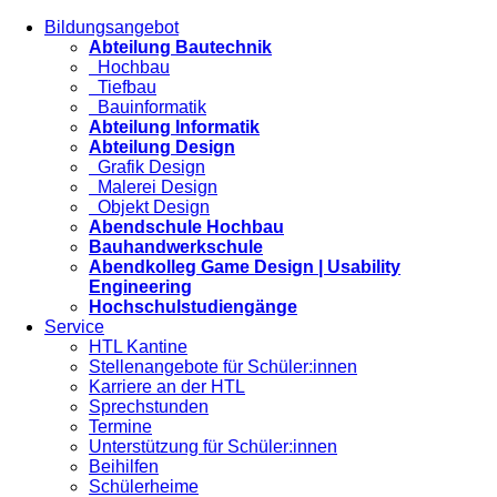
Bildungsangebot
Abteilung Bautechnik
Hochbau
Tiefbau
Bauinformatik
Abteilung Informatik
Abteilung Design
Grafik Design
Malerei Design
Objekt Design
Abendschule Hochbau
Bauhandwerkschule
Abendkolleg Game Design | Usability
Engineering
Hochschulstudiengänge
Service
HTL Kantine
Stellenangebote für Schüler:innen
Karriere an der HTL
Sprechstunden
Termine
Unterstützung für Schüler:innen
Beihilfen
Schülerheime