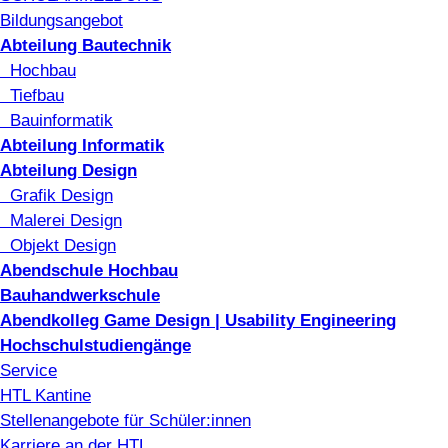
Bildungsangebot
Abteilung Bautechnik
Hochbau
Tiefbau
Bauinformatik
Abteilung Informatik
Abteilung Design
Grafik Design
Malerei Design
Objekt Design
Abendschule Hochbau
Bauhandwerkschule
Abendkolleg Game Design | Usability Engineering
Hochschulstudiengänge
Service
HTL Kantine
Stellenangebote für Schüler:innen
Karriere an der HTL