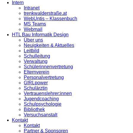
Intern
Intranet
trenkwalderstraße.at
WebUntis – Klassenbuch
MS Teams
Webmail
HTL Bau Informatik Design
Über uns
Neuigkeiten & Aktuelles
Leitbild
Schulleitung
Verwaltung
Schülerinnenvertretung
Elternverein
Personalvertretung
G!RLpower
Schulärztin
Vertrauenslehrer:innen
Jugendcoaching
Schulpsychologie
Bibliothek
Versuchsanstalt
Kontakt
Kontakt
Partner & Sponsoren