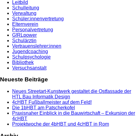
Leitbild
Schulleitung
Verwaltung
Schüler:innenvertretung
Elternverein
Personalvertretung
G!RLpower
Schulärztin
Vertrauenslehrer:innen
Jugendcoaching
Schulpsychologie
Bibliothek
Versuchsanstalt
Neueste Beiträge
Neues Streetart-Kunstwerk gestaltet die Ostfassade der
HTL Bau Informatik Design
4cHBT Fußballmeister auf dem Feld!
Die 1bHBT am Patscherkofel
Praxisnaher Einblick in die Bauwirtschaft – Exkursion der
4cHBT
Projektwoche der 4bHBT und 4cHBT in Rom
Archiv