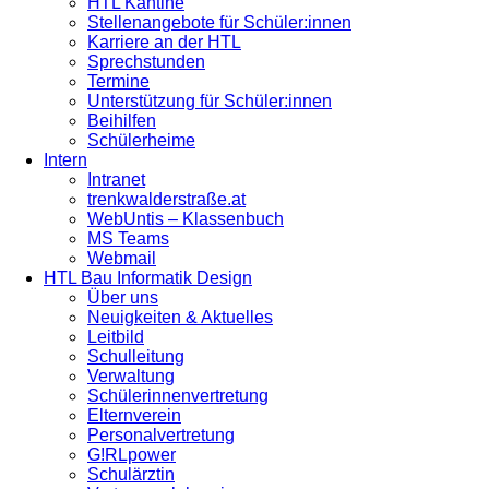
HTL Kantine
Stellenangebote für Schüler:innen
Karriere an der HTL
Sprechstunden
Termine
Unterstützung für Schüler:innen
Beihilfen
Schülerheime
Intern
Intranet
trenkwalderstraße.at
WebUntis – Klassenbuch
MS Teams
Webmail
HTL Bau Informatik Design
Über uns
Neuigkeiten & Aktuelles
Leitbild
Schulleitung
Verwaltung
Schülerinnenvertretung
Elternverein
Personalvertretung
G!RLpower
Schulärztin