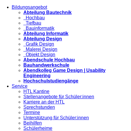
Bildungsangebot
Abteilung Bautechnik
Hochbau
Tiefbau
Bauinformatik
Abteilung Informatik
Abteilung Design
Grafik Design
Malerei Design
Objekt Design
Abendschule Hochbau
Bauhandwerkschule
Abendkolleg Game Design | Usability
Engineering
Hochschulstudiengänge
Service
HTL Kantine
Stellenangebote für Schüler:innen
Karriere an der HTL
Sprechstunden
Termine
Unterstützung für Schüler:innen
Beihilfen
Schülerheime