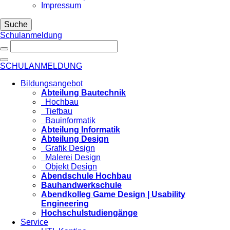
Impressum
Suche
Schulanmeldung
SCHULANMELDUNG
Bildungsangebot
Abteilung Bautechnik
Hochbau
Tiefbau
Bauinformatik
Abteilung Informatik
Abteilung Design
Grafik Design
Malerei Design
Objekt Design
Abendschule Hochbau
Bauhandwerkschule
Abendkolleg Game Design | Usability
Engineering
Hochschulstudiengänge
Service