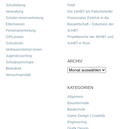
Schulleitung
Feld!
Verwaltung
Die 1bHBT am Patscherkofel
Schüler:innenvertretung
Praxisnaher Einblick in die
Elternverein
Bauwirtschaft – Exkursion der
Personalvertretung
4cHBT
G!RLpower
Projektwoche der 4bHBT und
Schulärztin
4cHBT in Rom
Vertrauenslehrer:innen
Jugendcoaching
ARCHIV
Schulpsychologie
Bibliothek
Archiv
Versuchsanstalt
KATEGORIEN
Allgemein
Bauinformatik
Bautechnik
Game Design | Usability
Engineering
Grafik Design