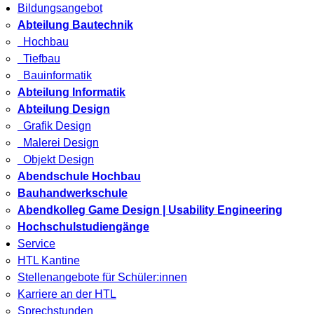
Bildungsangebot
Abteilung Bautechnik
Hochbau
Tiefbau
Bauinformatik
Abteilung Informatik
Abteilung Design
Grafik Design
Malerei Design
Objekt Design
Abendschule Hochbau
Bauhandwerkschule
Abendkolleg Game Design | Usability Engineering
Hochschulstudiengänge
Service
HTL Kantine
Stellenangebote für Schüler:innen
Karriere an der HTL
Sprechstunden