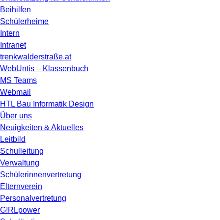
Beihilfen
Schülerheime
Intern
Intranet
trenkwalderstraße.at
WebUntis – Klassenbuch
MS Teams
Webmail
HTL Bau Informatik Design
Über uns
Neuigkeiten & Aktuelles
Leitbild
Schulleitung
Verwaltung
Schülerinnenvertretung
Elternverein
Personalvertretung
G!RLpower