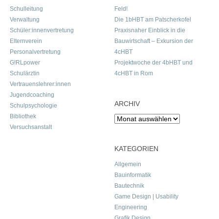
Schulleitung
Feld!
Verwaltung
Die 1bHBT am Patscherkofel
Schüler:innenvertretung
Praxisnaher Einblick in die
Elternverein
Bauwirtschaft – Exkursion der
Personalvertretung
4cHBT
G!RLpower
Projektwoche der 4bHBT und
Schulärztin
4cHBT in Rom
Vertrauenslehrer:innen
Jugendcoaching
ARCHIV
Schulpsychologie
Bibliothek
Archiv
Versuchsanstalt
KATEGORIEN
Allgemein
Bauinformatik
Bautechnik
Game Design | Usability
Engineering
Grafik Design