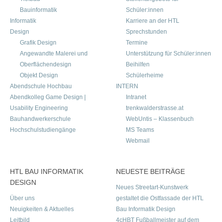
Bauinformatik
Schüler:innen
Informatik
Karriere an der HTL
Design
Sprechstunden
Grafik Design
Termine
Angewandte Malerei und
Unterstützung für Schüler:innen
Oberflächendesign
Beihilfen
Objekt Design
Schülerheime
Abendschule Hochbau
INTERN
Abendkolleg Game Design |
Intranet
Usability Engineering
trenkwalderstrasse.at
Bauhandwerkerschule
WebUntis – Klassenbuch
Hochschulstudiengänge
MS Teams
Webmail
HTL BAU INFORMATIK
NEUESTE BEITRÄGE
DESIGN
Neues Streetart-Kunstwerk
Über uns
gestaltet die Ostfassade der HTL
Neuigkeiten & Aktuelles
Bau Informatik Design
Leitbild
4cHBT Fußballmeister auf dem