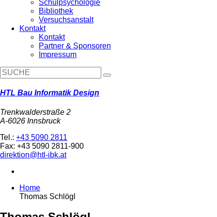
Schulpsychologie
Bibliothek
Versuchsanstalt
Kontakt
Kontakt
Partner & Sponsoren
Impressum
HTL Bau Informatik Design
Trenkwalderstraße 2
A-6026 Innsbruck
Tel.:
+43 5090 2811
Fax: +43 5090 2811-900
direktion@htl-ibk.at
Home
Thomas Schlögl
Thomas Schlögl