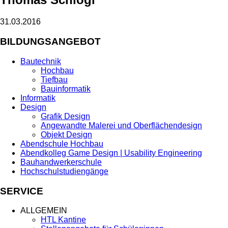
31.03.2016
BILDUNGSANGEBOT
Bautechnik
Hochbau
Tiefbau
Bauinformatik
Informatik
Design
Grafik Design
Angewandte Malerei und Oberflächendesign
Objekt Design
Abendschule Hochbau
Abendkolleg Game Design | Usability Engineering
Bauhandwerkerschule
Hochschulstudiengänge
SERVICE
ALLGEMEIN
HTL Kantine