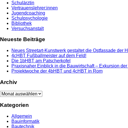
Schulärztin
Vertrauenslehrer:innen
Jugendcoaching
Schulpsychologie
Bibliothek
Versuchsanstalt
Neueste Beiträge
Neues Streetart-Kunstwerk gestaltet die Ostfassade der 
4cHBT Fußballmeister auf dem Feld!
Die 1bHBT am Patscherkofel
Praxisnaher Einblick in die Bauwirtschaft – Exkursion de
Projektwoche der 4bHBT und 4cHBT in Rom
Archiv
Archiv
Kategorien
Allgemein
Bauinformatik
Bautechnik