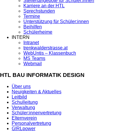
Stellenangebote für Schüler:innen
Karriere an der HTL
Sprechstunden
Termine
Unterstützung für Schüler:innen
Beihilfen
Schülerheime
INTERN
Intranet
trenkwalderstrasse.at
WebUntis – Klassenbuch
MS Teams
Webmail
HTL BAU INFORMATIK DESIGN
Über uns
Neuigkeiten & Aktuelles
Leitbild
Schulleitung
Verwaltung
Schüler:innenvertretung
Elternverein
Personalvertretung
G!RLpower