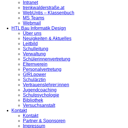
Intranet
trenkwalderstraße.at
WebUntis – Klassenbuch
MS Teams
Webmail
HTL Bau Informatik Design
Über uns
Neuigkeiten & Aktuelles
Leitbild
Schulleitung
Verwaltung
Schülerinnenvertretung
Elternverein
Personalvertretung
G!RLpower
Schulärztin
Vertrauenslehrer:innen
Jugendcoaching
Schulpsychologie
Bibliothek
Versuchsanstalt
Kontakt
Kontakt
Partner & Sponsoren
Impressum