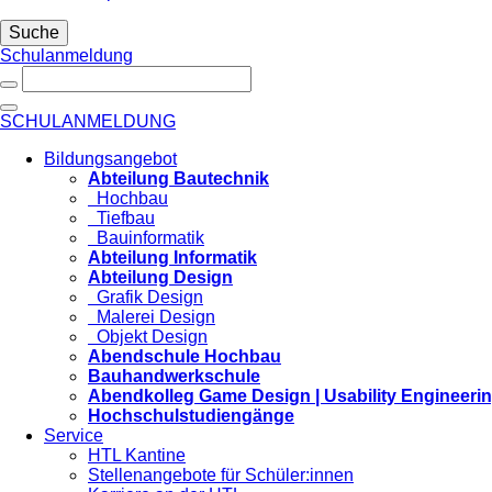
Suche
Schulanmeldung
SCHULANMELDUNG
Bildungsangebot
Abteilung Bautechnik
Hochbau
Tiefbau
Bauinformatik
Abteilung Informatik
Abteilung Design
Grafik Design
Malerei Design
Objekt Design
Abendschule Hochbau
Bauhandwerkschule
Abendkolleg Game Design | Usability Engineeri
Hochschulstudiengänge
Service
HTL Kantine
Stellenangebote für Schüler:innen