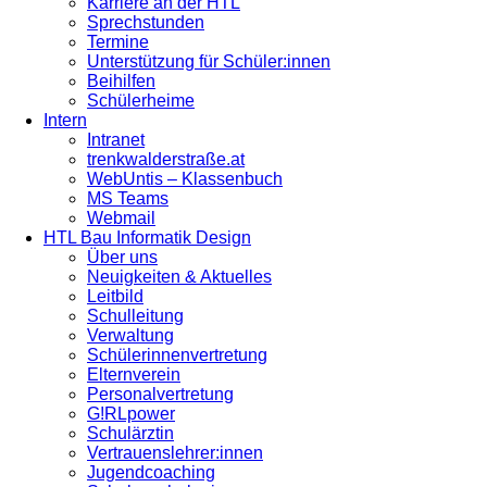
Karriere an der HTL
Sprechstunden
Termine
Unterstützung für Schüler:innen
Beihilfen
Schülerheime
Intern
Intranet
trenkwalderstraße.at
WebUntis – Klassenbuch
MS Teams
Webmail
HTL Bau Informatik Design
Über uns
Neuigkeiten & Aktuelles
Leitbild
Schulleitung
Verwaltung
Schülerinnenvertretung
Elternverein
Personalvertretung
G!RLpower
Schulärztin
Vertrauenslehrer:innen
Jugendcoaching