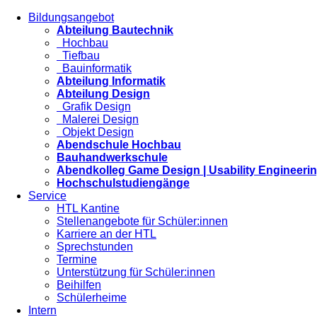
Bildungsangebot
Abteilung Bautechnik
Hochbau
Tiefbau
Bauinformatik
Abteilung Informatik
Abteilung Design
Grafik Design
Malerei Design
Objekt Design
Abendschule Hochbau
Bauhandwerkschule
Abendkolleg Game Design | Usability Engineeri
Hochschulstudiengänge
Service
HTL Kantine
Stellenangebote für Schüler:innen
Karriere an der HTL
Sprechstunden
Termine
Unterstützung für Schüler:innen
Beihilfen
Schülerheime
Intern