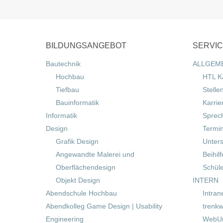
BILDUNGSANGEBOT
SERVI
Bautechnik
ALLGEM
Hochbau
HTL K
Tiefbau
Stelle
Bauinformatik
Karrie
Informatik
Sprec
Design
Termi
Grafik Design
Unters
Angewandte Malerei und
Beihil
Oberflächendesign
Schül
Objekt Design
INTERN
Abendschule Hochbau
Intran
Abendkolleg Game Design | Usability
trenkw
Engineering
WebUn