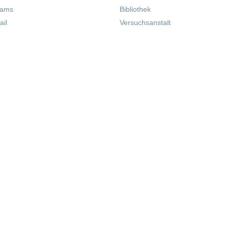
eams
Bibliothek
il
Versuchsanstalt