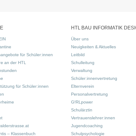
CE
HTL BAU INFORMATIK DES
EIN
Über uns
antine
Neuigkeiten & Aktuelles
nangebote für Schüler:innen
Leitbild
re an der HTL
Schulleitung
hstunden
Verwaltung
ne
Schüler:innenvertretung
tützung für Schüler:innen
Elternverein
fen
Personalvertretung
erheime
G!RLpower
Schulärztin
et
Vertrauenslehrer:innen
alderstrasse.at
Jugendcoaching
tis – Klassenbuch
Schulpsychologie