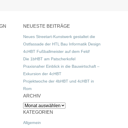
IGN
NEUESTE BEITRÄGE
Neues Streetart-Kunstwerk gestaltet die
Ostfassade der HTL Bau Informatik Design
4cHBT Fußballmeister auf dem Feld!
Die 1bHBT am Patscherkofel
Praxisnaher Einblick in die Bauwirtschaft –
Exkursion der 4cHBT
Projektwoche der 4bHBT und 4cHBT in
Rom
ARCHIV
Archiv
KATEGORIEN
Allgemein