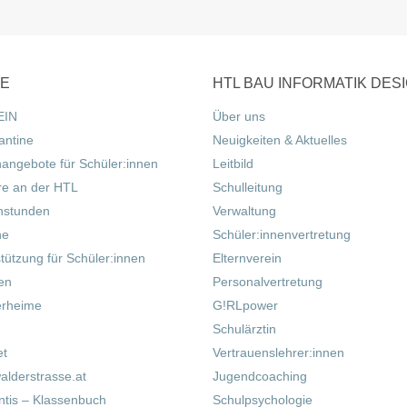
CE
HTL BAU INFORMATIK DES
EIN
Über uns
antine
Neuigkeiten & Aktuelles
nangebote für Schüler:innen
Leitbild
re an der HTL
Schulleitung
hstunden
Verwaltung
ne
Schüler:innenvertretung
tützung für Schüler:innen
Elternverein
fen
Personalvertretung
erheime
G!RLpower
Schulärztin
et
Vertrauenslehrer:innen
alderstrasse.at
Jugendcoaching
tis – Klassenbuch
Schulpsychologie