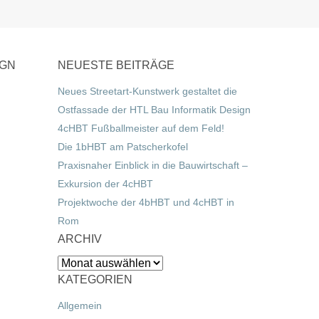
IGN
NEUESTE BEITRÄGE
Neues Streetart-Kunstwerk gestaltet die
Ostfassade der HTL Bau Informatik Design
4cHBT Fußballmeister auf dem Feld!
Die 1bHBT am Patscherkofel
Praxisnaher Einblick in die Bauwirtschaft –
Exkursion der 4cHBT
Projektwoche der 4bHBT und 4cHBT in
Rom
ARCHIV
Archiv
KATEGORIEN
Allgemein