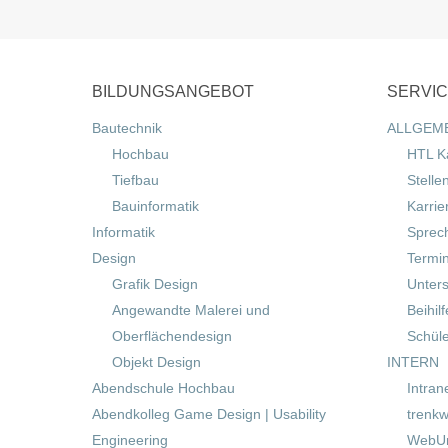
BILDUNGSANGEBOT
SERVI
Bautechnik
ALLGEM
Hochbau
HTL K
Tiefbau
Stelle
Bauinformatik
Karrie
Informatik
Sprec
Design
Termi
Grafik Design
Unters
Angewandte Malerei und
Beihil
Oberflächendesign
Schül
Objekt Design
INTERN
Abendschule Hochbau
Intran
Abendkolleg Game Design | Usability
trenkw
Engineering
WebUn