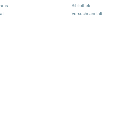
eams
Bibliothek
il
Versuchsanstalt