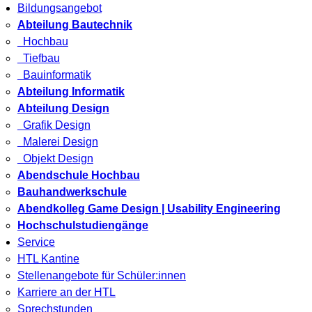
Bildungsangebot
Abteilung Bautechnik
Hochbau
Tiefbau
Bauinformatik
Abteilung Informatik
Abteilung Design
Grafik Design
Malerei Design
Objekt Design
Abendschule Hochbau
Bauhandwerkschule
Abendkolleg Game Design | Usability Engineering
Hochschulstudiengänge
Service
HTL Kantine
Stellenangebote für Schüler:innen
Karriere an der HTL
Sprechstunden