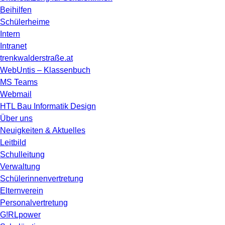
Beihilfen
Schülerheime
Intern
Intranet
trenkwalderstraße.at
WebUntis – Klassenbuch
MS Teams
Webmail
HTL Bau Informatik Design
Über uns
Neuigkeiten & Aktuelles
Leitbild
Schulleitung
Verwaltung
Schülerinnenvertretung
Elternverein
Personalvertretung
G!RLpower