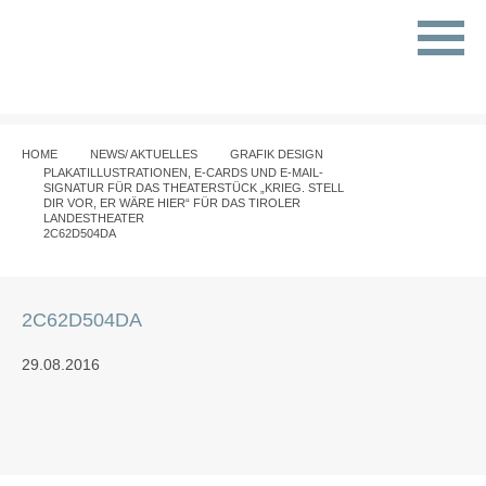
HOME
NEWS/ AKTUELLES
GRAFIK DESIGN
PLAKATILLUSTRATIONEN, E-CARDS UND E-MAIL-
SIGNATUR FÜR DAS THEATERSTÜCK „KRIEG. STELL
DIR VOR, ER WÄRE HIER“ FÜR DAS TIROLER
LANDESTHEATER
2C62D504DA
2C62D504DA
29.08.2016