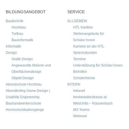
BILDUNGSANGEBOT
SERVICE
Bautechnik
ALLGEMEIN
Hochbau
HTL Kantine
Tiefbau
Stellenangebote für
Bauinformatik
Schüler:innen
Informatik
Karriere an der HTL
Design
Sprechstunden
Grafik Design
Termine
Angewandte Malerei und
Unterstützung für Schüler:innen
Oberflächendesign
Beihilfen
Objekt Design
Schülerheime
Abendschule Hochbau
INTERN
Abendkolleg Game Design |
Intranet
Usability Engineering
trenkwalderstrasse.at
Bauhandwerkerschule
WebUntis – Klassenbuch
Hochschulstudiengänge
MS Teams
Webmail