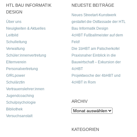
HTL BAU INFORMATIK
NEUESTE BEITRÄGE
DESIGN
Neues Streetart-Kunstwerk
Über uns
gestaltet die Ostfassade der HTL
Neuigkeiten & Aktuelles
Bau Informatik Design
Leitbild
4cHBT Fußballmeister auf dem
Schulleitung
Feld!
Verwaltung
Die 1bHBT am Patscherkofel
Schüler:innenvertretung
Praxisnaher Einblick in die
Elternverein
Bauwirtschaft – Exkursion der
Personalvertretung
4cHBT
G!RLpower
Projektwoche der 4bHBT und
Schulärztin
4cHBT in Rom
Vertrauenslehrer:innen
Jugendcoaching
ARCHIV
Schulpsychologie
Bibliothek
Archiv
Versuchsanstalt
KATEGORIEN