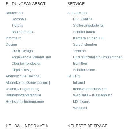
BILDUNGSANGEBOT
SERVICE
Bautechnik
ALLGEMEIN
Hochbau
HTL Kantine
Tiefbau
Stellenangebote für
Bauinformatik
Schüler:innen
Informatik
Karriere an der HTL
Design
Sprechstunden
Grafik Design
Termine
Angewandte Malerei und
Unterstützung für Schüler:innen
Oberflächendesign
Beihilfen
Objekt Design
Schülerheime
Abendschule Hochbau
INTERN
Abendkolleg Game Design |
Intranet
Usability Engineering
trenkwalderstrasse.at
Bauhandwerkerschule
WebUntis – Klassenbuch
Hochschulstudiengänge
MS Teams
Webmail
HTL BAU INFORMATIK
NEUESTE BEITRÄGE