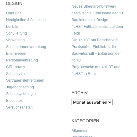
DESIGN
Neues Streetart-Kunstwerk
Über uns
gestaltet die Ostfassade der HTL
Neuigkeiten & Aktuelles
Bau Informatik Design
Leitbild
4cHBT Fußballmeister auf dem
Schulleitung
Feld!
Verwaltung
Die 1bHBT am Patscherkofel
Schüler:innenvertretung
Praxisnaher Einblick in die
Elternverein
Bauwirtschaft – Exkursion der
Personalvertretung
4cHBT
G!RLpower
Projektwoche der 4bHBT und
Schulärztin
4cHBT in Rom
Vertrauenslehrer:innen
Jugendcoaching
ARCHIV
Schulpsychologie
Bibliothek
Archiv
Versuchsanstalt
KATEGORIEN
Allgemein