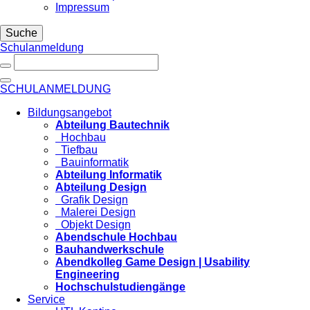
Impressum
Suche
Schulanmeldung
SCHULANMELDUNG
Bildungsangebot
Abteilung Bautechnik
Hochbau
Tiefbau
Bauinformatik
Abteilung Informatik
Abteilung Design
Grafik Design
Malerei Design
Objekt Design
Abendschule Hochbau
Bauhandwerkschule
Abendkolleg Game Design | Usability
Engineering
Hochschulstudiengänge
Service