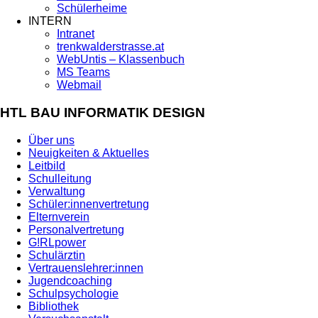
Schülerheime
INTERN
Intranet
trenkwalderstrasse.at
WebUntis – Klassenbuch
MS Teams
Webmail
HTL BAU INFORMATIK DESIGN
Über uns
Neuigkeiten & Aktuelles
Leitbild
Schulleitung
Verwaltung
Schüler:innenvertretung
Elternverein
Personalvertretung
G!RLpower
Schulärztin
Vertrauenslehrer:innen
Jugendcoaching
Schulpsychologie
Bibliothek