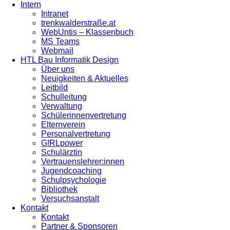
Intern
Intranet
trenkwalderstraße.at
WebUntis – Klassenbuch
MS Teams
Webmail
HTL Bau Informatik Design
Über uns
Neuigkeiten & Aktuelles
Leitbild
Schulleitung
Verwaltung
Schülerinnenvertretung
Elternverein
Personalvertretung
G!RLpower
Schulärztin
Vertrauenslehrer:innen
Jugendcoaching
Schulpsychologie
Bibliothek
Versuchsanstalt
Kontakt
Kontakt
Partner & Sponsoren