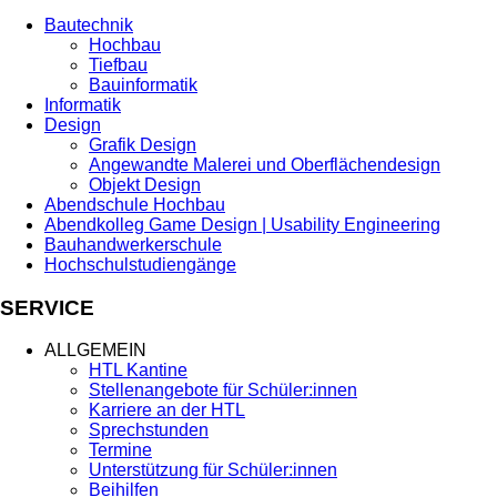
Bautechnik
Hochbau
Tiefbau
Bauinformatik
Informatik
Design
Grafik Design
Angewandte Malerei und Oberflächendesign
Objekt Design
Abendschule Hochbau
Abendkolleg Game Design | Usability Engineering
Bauhandwerkerschule
Hochschulstudiengänge
SERVICE
ALLGEMEIN
HTL Kantine
Stellenangebote für Schüler:innen
Karriere an der HTL
Sprechstunden
Termine
Unterstützung für Schüler:innen
Beihilfen