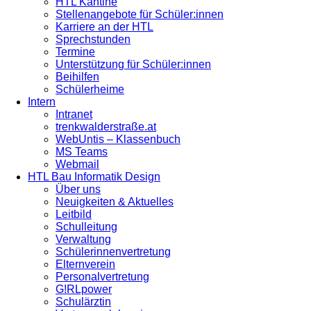
HTL Kantine
Stellenangebote für Schüler:innen
Karriere an der HTL
Sprechstunden
Termine
Unterstützung für Schüler:innen
Beihilfen
Schülerheime
Intern
Intranet
trenkwalderstraße.at
WebUntis – Klassenbuch
MS Teams
Webmail
HTL Bau Informatik Design
Über uns
Neuigkeiten & Aktuelles
Leitbild
Schulleitung
Verwaltung
Schülerinnenvertretung
Elternverein
Personalvertretung
G!RLpower
Schulärztin