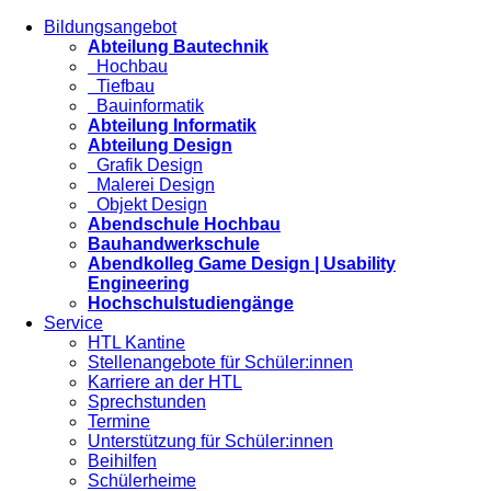
Bildungsangebot
Abteilung Bautechnik
Hochbau
Tiefbau
Bauinformatik
Abteilung Informatik
Abteilung Design
Grafik Design
Malerei Design
Objekt Design
Abendschule Hochbau
Bauhandwerkschule
Abendkolleg Game Design | Usability
Engineering
Hochschulstudiengänge
Service
HTL Kantine
Stellenangebote für Schüler:innen
Karriere an der HTL
Sprechstunden
Termine
Unterstützung für Schüler:innen
Beihilfen
Schülerheime