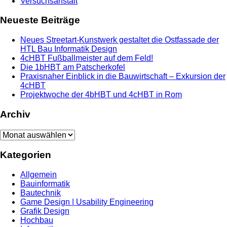
Versuchsanstalt
Neueste Beiträge
Neues Streetart-Kunstwerk gestaltet die Ostfassade der
HTL Bau Informatik Design
4cHBT Fußballmeister auf dem Feld!
Die 1bHBT am Patscherkofel
Praxisnaher Einblick in die Bauwirtschaft – Exkursion der
4cHBT
Projektwoche der 4bHBT und 4cHBT in Rom
Archiv
Archiv
Kategorien
Allgemein
Bauinformatik
Bautechnik
Game Design | Usability Engineering
Grafik Design
Hochbau