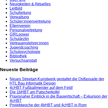
Neuigkeiten & Aktuelles
Leitbild
Schulleitung
Verwaltung
Schüler:innenvertretung
Elternverein
Personalvertretung
G!RLpower
Schulärztin
Vertrauenslehrer:innen
Jugendcoaching
Schulpsychologie
Bibliothek
Versuchsanstalt
Neueste Beiträge
Neues Streetart-Kunstwerk gestaltet die Ostfassade der
HTL Bau Informatik Design
4cHBT Fußballmeister auf dem Feld!
Die 1bHBT am Patscherkofel
Praxisnaher Einblick in die Bauwirtschaft – Exkursion der
4cHBT
Projektwoche der 4bHBT und 4cHBT in Rom