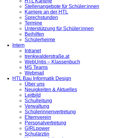
HTL Kantine
Stellenangebote für Schüler:innen
Karriere an der HTL
Sprechstunden
Termine
Unterstützung für Schüler:innen
Beihilfen
Schülerheime
Intern
Intranet
trenkwalderstraße.at
WebUntis – Klassenbuch
MS Teams
Webmail
HTL Bau Informatik Design
Über uns
Neuigkeiten & Aktuelles
Leitbild
Schulleitung
Verwaltung
Schülerinnenvertretung
Elternverein
Personalvertretung
G!RLpower
Schulärztin