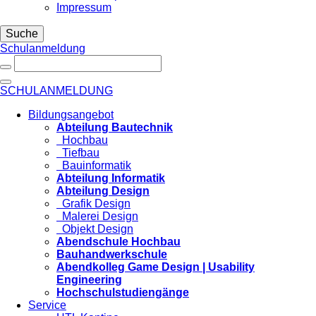
Impressum
Suche
Schulanmeldung
SCHULANMELDUNG
Bildungsangebot
Abteilung Bautechnik
Hochbau
Tiefbau
Bauinformatik
Abteilung Informatik
Abteilung Design
Grafik Design
Malerei Design
Objekt Design
Abendschule Hochbau
Bauhandwerkschule
Abendkolleg Game Design | Usability
Engineering
Hochschulstudiengänge
Service