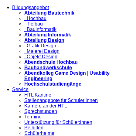
Bildungsangebot
Abteilung Bautechnik
Hochbau
Tiefbau
Bauinformatik
Abteilung Informatik
Abteilung Design
Grafik Design
Malerei Design
Objekt Design
Abendschule Hochbau
Bauhandwerkschule
Abendkolleg Game Design | Usability
Engineering
Hochschulstudiengänge
Service
HTL Kantine
Stellenangebote für Schüler:innen
Karriere an der HTL
Sprechstunden
Termine
Unterstützung für Schüler:innen
Beihilfen
Schülerheime