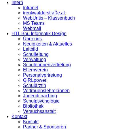
Intern
Intranet
trenkwalderstraße.at
WebUntis – Klassenbuch
MS Teams
Webmail
HTL Bau Informatik Design
Über uns
Neuigkeiten & Aktuelles
Leitbild
Schulleitung
Verwaltung
Schülerinnenvertretung
Elternverein
Personalvertretung
G!RLpower
Schulärztin
Vertrauenslehrer:innen
Jugendcoaching
Schulpsychologie
Bibliothek
Versuchsanstalt
Kontakt
Kontakt
Partner & Sponsoren