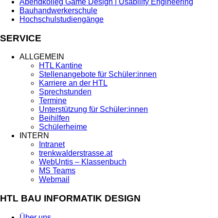
Abendkolleg Game Design | Usability Engineering
Bauhandwerkerschule
Hochschulstudiengänge
SERVICE
ALLGEMEIN
HTL Kantine
Stellenangebote für Schüler:innen
Karriere an der HTL
Sprechstunden
Termine
Unterstützung für Schüler:innen
Beihilfen
Schülerheime
INTERN
Intranet
trenkwalderstrasse.at
WebUntis – Klassenbuch
MS Teams
Webmail
HTL BAU INFORMATIK DESIGN
Über uns