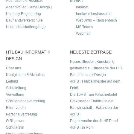
Abendschule Hochbau
INTERN
Abendkolleg Game Design |
Intranet
Usability Engineering
trenkwalderstrasse.at
Bauhandwerkerschule
WebUntis – Klassenbuch
Hochschulstudiengänge
MS Teams
Webmail
HTL BAU INFORMATIK
NEUESTE BEITRÄGE
DESIGN
Neues Streetart-Kunstwerk
Über uns
gestaltet die Ostfassade der HTL
Neuigkeiten & Aktuelles
Bau Informatik Design
Leitbild
4cHBT Fußballmeister auf dem
Schulleitung
Feld!
Verwaltung
Die 1bHBT am Patscherkofel
Schüler:innenvertretung
Praxisnaher Einblick in die
Elternverein
Bauwirtschaft – Exkursion der
Personalvertretung
4cHBT
G!RLpower
Projektwoche der 4bHBT und
Schulärztin
4cHBT in Rom