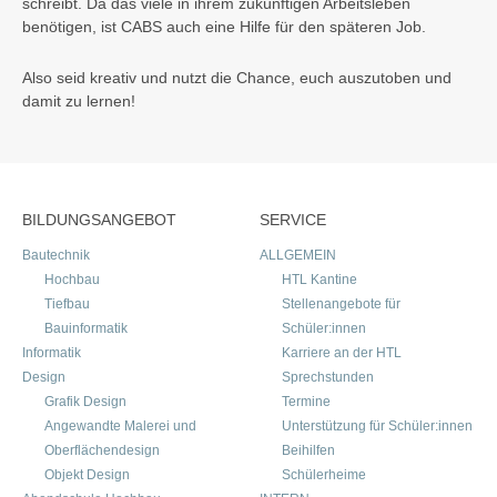
schreibt. Da das viele in ihrem zukünftigen Arbeitsleben
benötigen, ist CABS auch eine Hilfe für den späteren Job.
Also seid kreativ und nutzt die Chance, euch auszutoben und
damit zu lernen!
BILDUNGSANGEBOT
SERVICE
Bautechnik
ALLGEMEIN
Hochbau
HTL Kantine
Tiefbau
Stellenangebote für
Bauinformatik
Schüler:innen
Informatik
Karriere an der HTL
Design
Sprechstunden
Grafik Design
Termine
Angewandte Malerei und
Unterstützung für Schüler:innen
Oberflächendesign
Beihilfen
Objekt Design
Schülerheime