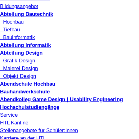
Bildungsangebot
Abteilung Bautechnik
Hochbau
Tiefbau
Bauinformatik
Abteilung Informatik
Abteilung Design
Grafik Design
Malerei Design
Objekt Design
Abendschule Hochbau
Bauhandwerkschule
Abendkolleg Game Design | Usability Engineering
Hochschulstudiengänge
Service
HTL Kantine
Stellenangebote für Schüler:innen
Karriere an der HTL