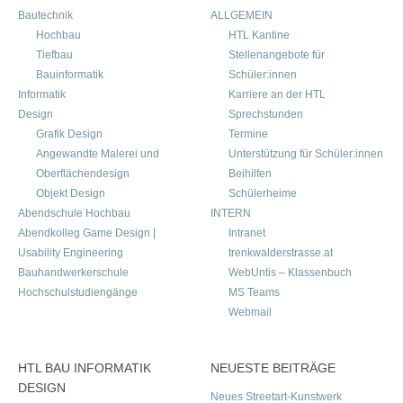
Bautechnik
ALLGEMEIN
Hochbau
HTL Kantine
Tiefbau
Stellenangebote für
Bauinformatik
Schüler:innen
Informatik
Karriere an der HTL
Design
Sprechstunden
Grafik Design
Termine
Angewandte Malerei und
Unterstützung für Schüler:innen
Oberflächendesign
Beihilfen
Objekt Design
Schülerheime
Abendschule Hochbau
INTERN
Abendkolleg Game Design |
Intranet
Usability Engineering
trenkwalderstrasse.at
Bauhandwerkerschule
WebUntis – Klassenbuch
Hochschulstudiengänge
MS Teams
Webmail
HTL BAU INFORMATIK
NEUESTE BEITRÄGE
DESIGN
Neues Streetart-Kunstwerk