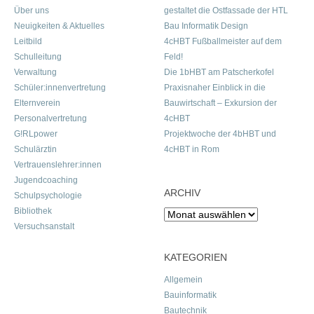
Über uns
gestaltet die Ostfassade der HTL
Neuigkeiten & Aktuelles
Bau Informatik Design
Leitbild
4cHBT Fußballmeister auf dem
Schulleitung
Feld!
Verwaltung
Die 1bHBT am Patscherkofel
Schüler:innenvertretung
Praxisnaher Einblick in die
Elternverein
Bauwirtschaft – Exkursion der
Personalvertretung
4cHBT
G!RLpower
Projektwoche der 4bHBT und
Schulärztin
4cHBT in Rom
Vertrauenslehrer:innen
Jugendcoaching
ARCHIV
Schulpsychologie
Bibliothek
Archiv
Versuchsanstalt
KATEGORIEN
Allgemein
Bauinformatik
Bautechnik