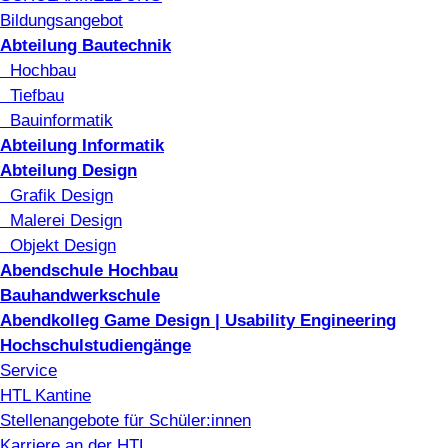
Bildungsangebot
Abteilung Bautechnik
Hochbau
Tiefbau
Bauinformatik
Abteilung Informatik
Abteilung Design
Grafik Design
Malerei Design
Objekt Design
Abendschule Hochbau
Bauhandwerkschule
Abendkolleg Game Design | Usability Engineering
Hochschulstudiengänge
Service
HTL Kantine
Stellenangebote für Schüler:innen
Karriere an der HTL