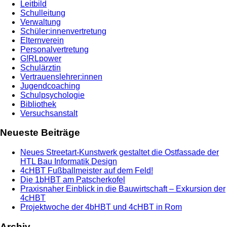
Leitbild
Schulleitung
Verwaltung
Schüler:innenvertretung
Elternverein
Personalvertretung
G!RLpower
Schulärztin
Vertrauenslehrer:innen
Jugendcoaching
Schulpsychologie
Bibliothek
Versuchsanstalt
Neueste Beiträge
Neues Streetart-Kunstwerk gestaltet die Ostfassade der
HTL Bau Informatik Design
4cHBT Fußballmeister auf dem Feld!
Die 1bHBT am Patscherkofel
Praxisnaher Einblick in die Bauwirtschaft – Exkursion der
4cHBT
Projektwoche der 4bHBT und 4cHBT in Rom
Archiv