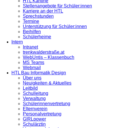
HTL Kantine
Stellenangebote für Schüler:innen
Karriere an der HTL
Sprechstunden
Termine
Unterstützung für Schüler:innen
Beihilfen
Schülerheime
Intern
Intranet
trenkwalderstraße.at
WebUntis – Klassenbuch
MS Teams
Webmail
HTL Bau Informatik Design
Über uns
Neuigkeiten & Aktuelles
Leitbild
Schulleitung
Verwaltung
Schülerinnenvertretung
Elternverein
Personalvertretung
G!RLpower
Schulärztin