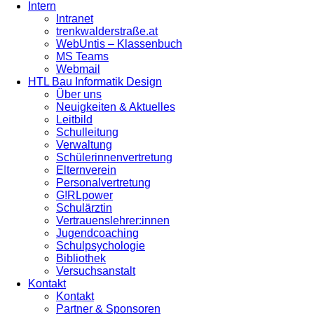
Intern
Intranet
trenkwalderstraße.at
WebUntis – Klassenbuch
MS Teams
Webmail
HTL Bau Informatik Design
Über uns
Neuigkeiten & Aktuelles
Leitbild
Schulleitung
Verwaltung
Schülerinnenvertretung
Elternverein
Personalvertretung
G!RLpower
Schulärztin
Vertrauenslehrer:innen
Jugendcoaching
Schulpsychologie
Bibliothek
Versuchsanstalt
Kontakt
Kontakt
Partner & Sponsoren