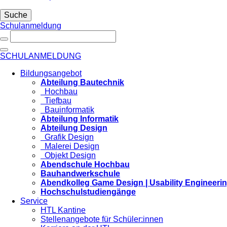
Suche
Schulanmeldung
SCHULANMELDUNG
Bildungsangebot
Abteilung Bautechnik
Hochbau
Tiefbau
Bauinformatik
Abteilung Informatik
Abteilung Design
Grafik Design
Malerei Design
Objekt Design
Abendschule Hochbau
Bauhandwerkschule
Abendkolleg Game Design | Usability Engineeri
Hochschulstudiengänge
Service
HTL Kantine
Stellenangebote für Schüler:innen