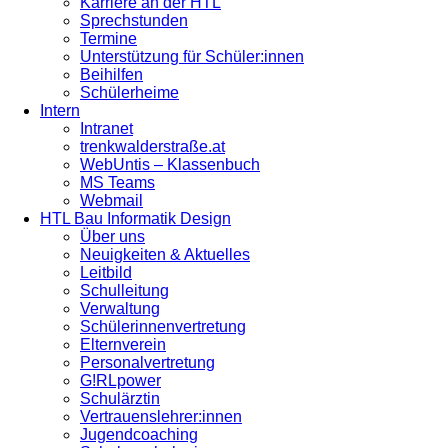
Karriere an der HTL
Sprechstunden
Termine
Unterstützung für Schüler:innen
Beihilfen
Schülerheime
Intern
Intranet
trenkwalderstraße.at
WebUntis – Klassenbuch
MS Teams
Webmail
HTL Bau Informatik Design
Über uns
Neuigkeiten & Aktuelles
Leitbild
Schulleitung
Verwaltung
Schülerinnenvertretung
Elternverein
Personalvertretung
G!RLpower
Schulärztin
Vertrauenslehrer:innen
Jugendcoaching