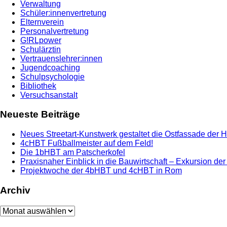
Verwaltung
Schüler:innenvertretung
Elternverein
Personalvertretung
G!RLpower
Schulärztin
Vertrauenslehrer:innen
Jugendcoaching
Schulpsychologie
Bibliothek
Versuchsanstalt
Neueste Beiträge
Neues Streetart-Kunstwerk gestaltet die Ostfassade der 
4cHBT Fußballmeister auf dem Feld!
Die 1bHBT am Patscherkofel
Praxisnaher Einblick in die Bauwirtschaft – Exkursion de
Projektwoche der 4bHBT und 4cHBT in Rom
Archiv
Archiv