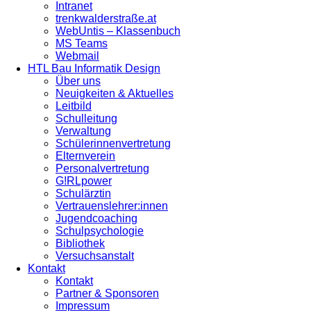
Intranet
trenkwalderstraße.at
WebUntis – Klassenbuch
MS Teams
Webmail
HTL Bau Informatik Design
Über uns
Neuigkeiten & Aktuelles
Leitbild
Schulleitung
Verwaltung
Schülerinnenvertretung
Elternverein
Personalvertretung
G!RLpower
Schulärztin
Vertrauenslehrer:innen
Jugendcoaching
Schulpsychologie
Bibliothek
Versuchsanstalt
Kontakt
Kontakt
Partner & Sponsoren
Impressum