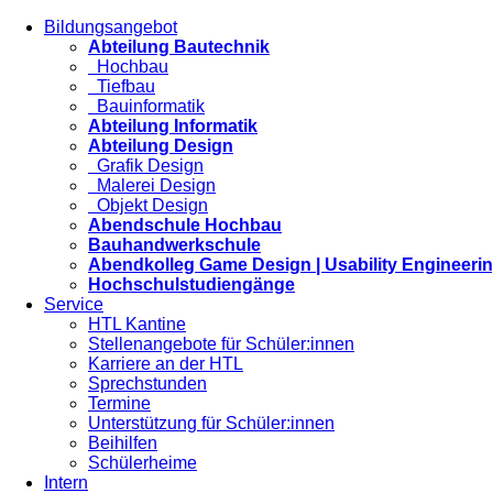
Bildungsangebot
Abteilung Bautechnik
Hochbau
Tiefbau
Bauinformatik
Abteilung Informatik
Abteilung Design
Grafik Design
Malerei Design
Objekt Design
Abendschule Hochbau
Bauhandwerkschule
Abendkolleg Game Design | Usability Engineeri
Hochschulstudiengänge
Service
HTL Kantine
Stellenangebote für Schüler:innen
Karriere an der HTL
Sprechstunden
Termine
Unterstützung für Schüler:innen
Beihilfen
Schülerheime
Intern