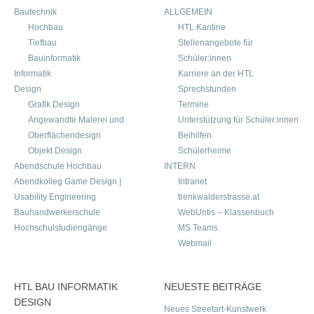
Bautechnik
ALLGEMEIN
Hochbau
HTL Kantine
Tiefbau
Stellenangebote für
Bauinformatik
Schüler:innen
Informatik
Karriere an der HTL
Design
Sprechstunden
Grafik Design
Termine
Angewandte Malerei und
Unterstützung für Schüler:innen
Oberflächendesign
Beihilfen
Objekt Design
Schülerheime
Abendschule Hochbau
INTERN
Abendkolleg Game Design |
Intranet
Usability Engineering
trenkwalderstrasse.at
Bauhandwerkerschule
WebUntis – Klassenbuch
Hochschulstudiengänge
MS Teams
Webmail
HTL BAU INFORMATIK
NEUESTE BEITRÄGE
DESIGN
Neues Streetart-Kunstwerk