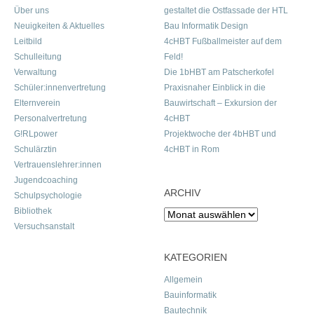
Über uns
gestaltet die Ostfassade der HTL
Neuigkeiten & Aktuelles
Bau Informatik Design
Leitbild
4cHBT Fußballmeister auf dem
Schulleitung
Feld!
Verwaltung
Die 1bHBT am Patscherkofel
Schüler:innenvertretung
Praxisnaher Einblick in die
Elternverein
Bauwirtschaft – Exkursion der
Personalvertretung
4cHBT
G!RLpower
Projektwoche der 4bHBT und
Schulärztin
4cHBT in Rom
Vertrauenslehrer:innen
Jugendcoaching
ARCHIV
Schulpsychologie
Bibliothek
Archiv
Versuchsanstalt
KATEGORIEN
Allgemein
Bauinformatik
Bautechnik