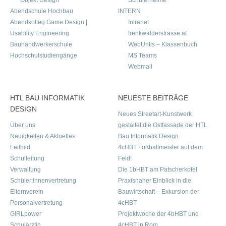
Objekt Design
Schülerheime
Abendschule Hochbau
INTERN
Abendkolleg Game Design |
Intranet
Usability Engineering
trenkwalderstrasse.at
Bauhandwerkerschule
WebUntis – Klassenbuch
Hochschulstudiengänge
MS Teams
Webmail
HTL BAU INFORMATIK
NEUESTE BEITRÄGE
DESIGN
Neues Streetart-Kunstwerk
Über uns
gestaltet die Ostfassade der HTL
Neuigkeiten & Aktuelles
Bau Informatik Design
Leitbild
4cHBT Fußballmeister auf dem
Schulleitung
Feld!
Verwaltung
Die 1bHBT am Patscherkofel
Schüler:innenvertretung
Praxisnaher Einblick in die
Elternverein
Bauwirtschaft – Exkursion der
Personalvertretung
4cHBT
G!RLpower
Projektwoche der 4bHBT und
Schulärztin
4cHBT in Rom