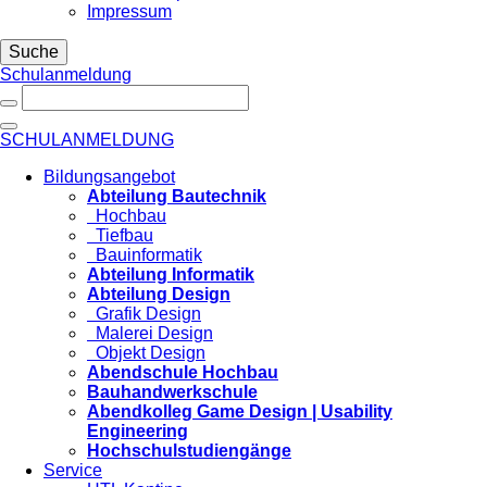
Impressum
Suche
Schulanmeldung
SCHULANMELDUNG
Bildungsangebot
Abteilung Bautechnik
Hochbau
Tiefbau
Bauinformatik
Abteilung Informatik
Abteilung Design
Grafik Design
Malerei Design
Objekt Design
Abendschule Hochbau
Bauhandwerkschule
Abendkolleg Game Design | Usability
Engineering
Hochschulstudiengänge
Service