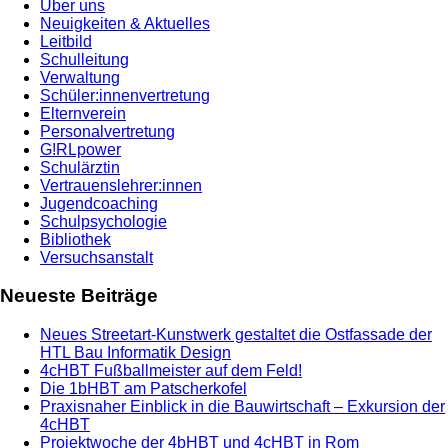
Über uns
Neuigkeiten & Aktuelles
Leitbild
Schulleitung
Verwaltung
Schüler:innenvertretung
Elternverein
Personalvertretung
G!RLpower
Schulärztin
Vertrauenslehrer:innen
Jugendcoaching
Schulpsychologie
Bibliothek
Versuchsanstalt
Neueste Beiträge
Neues Streetart-Kunstwerk gestaltet die Ostfassade der
HTL Bau Informatik Design
4cHBT Fußballmeister auf dem Feld!
Die 1bHBT am Patscherkofel
Praxisnaher Einblick in die Bauwirtschaft – Exkursion der
4cHBT
Projektwoche der 4bHBT und 4cHBT in Rom