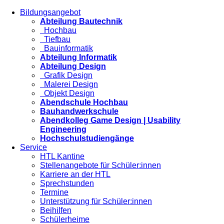
Bildungsangebot
Abteilung Bautechnik
Hochbau
Tiefbau
Bauinformatik
Abteilung Informatik
Abteilung Design
Grafik Design
Malerei Design
Objekt Design
Abendschule Hochbau
Bauhandwerkschule
Abendkolleg Game Design | Usability
Engineering
Hochschulstudiengänge
Service
HTL Kantine
Stellenangebote für Schüler:innen
Karriere an der HTL
Sprechstunden
Termine
Unterstützung für Schüler:innen
Beihilfen
Schülerheime