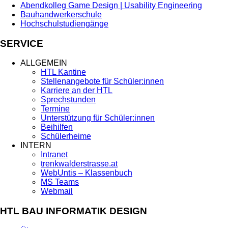
Abendkolleg Game Design | Usability Engineering
Bauhandwerkerschule
Hochschulstudiengänge
SERVICE
ALLGEMEIN
HTL Kantine
Stellenangebote für Schüler:innen
Karriere an der HTL
Sprechstunden
Termine
Unterstützung für Schüler:innen
Beihilfen
Schülerheime
INTERN
Intranet
trenkwalderstrasse.at
WebUntis – Klassenbuch
MS Teams
Webmail
HTL BAU INFORMATIK DESIGN