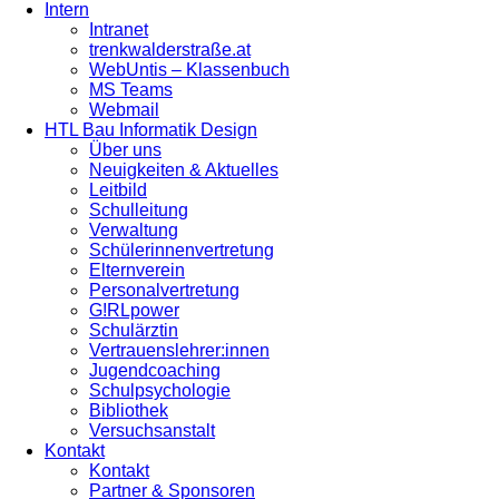
Intern
Intranet
trenkwalderstraße.at
WebUntis – Klassenbuch
MS Teams
Webmail
HTL Bau Informatik Design
Über uns
Neuigkeiten & Aktuelles
Leitbild
Schulleitung
Verwaltung
Schülerinnenvertretung
Elternverein
Personalvertretung
G!RLpower
Schulärztin
Vertrauenslehrer:innen
Jugendcoaching
Schulpsychologie
Bibliothek
Versuchsanstalt
Kontakt
Kontakt
Partner & Sponsoren