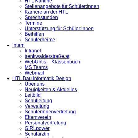
HTL Kantine
Stellenangebote für Schüler:innen
Karriere an der HTL
Sprechstunden
Termine
Unterstützung für Schüler:innen
Beihilfen
Schülerheime
Intern
Intranet
trenkwalderstraße.at
WebUntis – Klassenbuch
MS Teams
Webmail
HTL Bau Informatik Design
Über uns
Neuigkeiten & Aktuelles
Leitbild
Schulleitung
Verwaltung
Schülerinnenvertretung
Elternverein
Personalvertretung
G!RLpower
Schulärztin