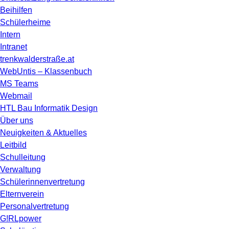
Beihilfen
Schülerheime
Intern
Intranet
trenkwalderstraße.at
WebUntis – Klassenbuch
MS Teams
Webmail
HTL Bau Informatik Design
Über uns
Neuigkeiten & Aktuelles
Leitbild
Schulleitung
Verwaltung
Schülerinnenvertretung
Elternverein
Personalvertretung
G!RLpower