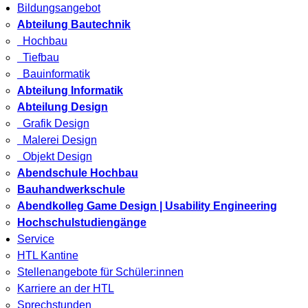
Bildungsangebot
Abteilung Bautechnik
Hochbau
Tiefbau
Bauinformatik
Abteilung Informatik
Abteilung Design
Grafik Design
Malerei Design
Objekt Design
Abendschule Hochbau
Bauhandwerkschule
Abendkolleg Game Design | Usability Engineering
Hochschulstudiengänge
Service
HTL Kantine
Stellenangebote für Schüler:innen
Karriere an der HTL
Sprechstunden