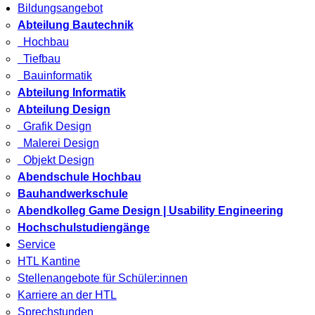
Bildungsangebot
Abteilung Bautechnik
Hochbau
Tiefbau
Bauinformatik
Abteilung Informatik
Abteilung Design
Grafik Design
Malerei Design
Objekt Design
Abendschule Hochbau
Bauhandwerkschule
Abendkolleg Game Design | Usability Engineering
Hochschulstudiengänge
Service
HTL Kantine
Stellenangebote für Schüler:innen
Karriere an der HTL
Sprechstunden