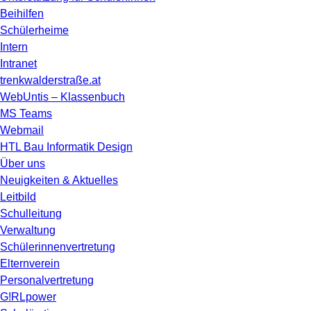
Beihilfen
Schülerheime
Intern
Intranet
trenkwalderstraße.at
WebUntis – Klassenbuch
MS Teams
Webmail
HTL Bau Informatik Design
Über uns
Neuigkeiten & Aktuelles
Leitbild
Schulleitung
Verwaltung
Schülerinnenvertretung
Elternverein
Personalvertretung
G!RLpower