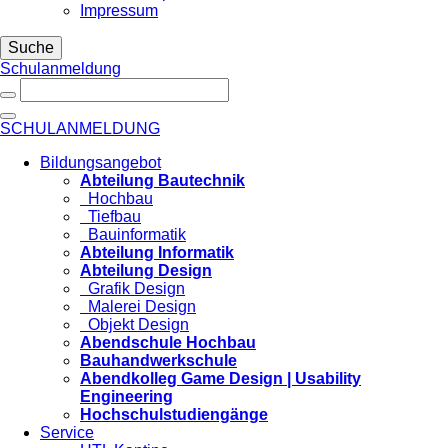
Impressum
Suche
Schulanmeldung
SCHULANMELDUNG
Bildungsangebot
Abteilung Bautechnik
Hochbau
Tiefbau
Bauinformatik
Abteilung Informatik
Abteilung Design
Grafik Design
Malerei Design
Objekt Design
Abendschule Hochbau
Bauhandwerkschule
Abendkolleg Game Design | Usability
Engineering
Hochschulstudiengänge
Service