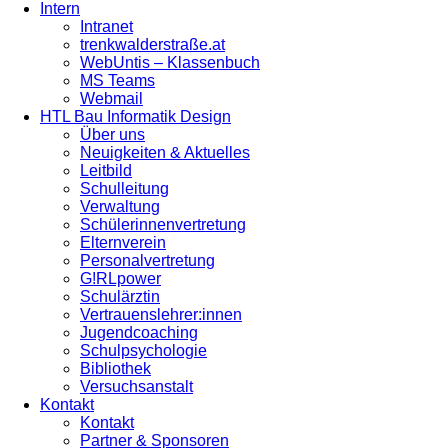
Intern
Intranet
trenkwalderstraße.at
WebUntis – Klassenbuch
MS Teams
Webmail
HTL Bau Informatik Design
Über uns
Neuigkeiten & Aktuelles
Leitbild
Schulleitung
Verwaltung
Schülerinnenvertretung
Elternverein
Personalvertretung
G!RLpower
Schulärztin
Vertrauenslehrer:innen
Jugendcoaching
Schulpsychologie
Bibliothek
Versuchsanstalt
Kontakt
Kontakt
Partner & Sponsoren