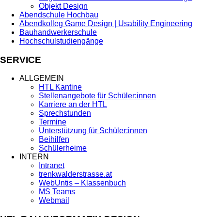
Objekt Design
Abendschule Hochbau
Abendkolleg Game Design | Usability Engineering
Bauhandwerkerschule
Hochschulstudiengänge
SERVICE
ALLGEMEIN
HTL Kantine
Stellenangebote für Schüler:innen
Karriere an der HTL
Sprechstunden
Termine
Unterstützung für Schüler:innen
Beihilfen
Schülerheime
INTERN
Intranet
trenkwalderstrasse.at
WebUntis – Klassenbuch
MS Teams
Webmail