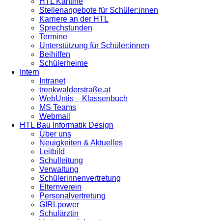
HTL Kantine
Stellenangebote für Schüler:innen
Karriere an der HTL
Sprechstunden
Termine
Unterstützung für Schüler:innen
Beihilfen
Schülerheime
Intern
Intranet
trenkwalderstraße.at
WebUntis – Klassenbuch
MS Teams
Webmail
HTL Bau Informatik Design
Über uns
Neuigkeiten & Aktuelles
Leitbild
Schulleitung
Verwaltung
Schülerinnenvertretung
Elternverein
Personalvertretung
G!RLpower
Schulärztin