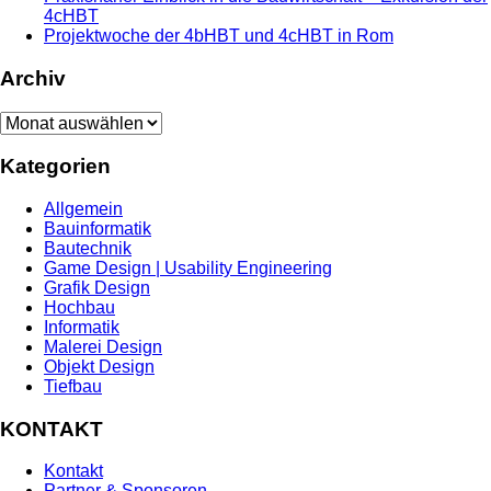
4cHBT
Projektwoche der 4bHBT und 4cHBT in Rom
Archiv
Archiv
Kategorien
Allgemein
Bauinformatik
Bautechnik
Game Design | Usability Engineering
Grafik Design
Hochbau
Informatik
Malerei Design
Objekt Design
Tiefbau
KONTAKT
Kontakt
Partner & Sponsoren