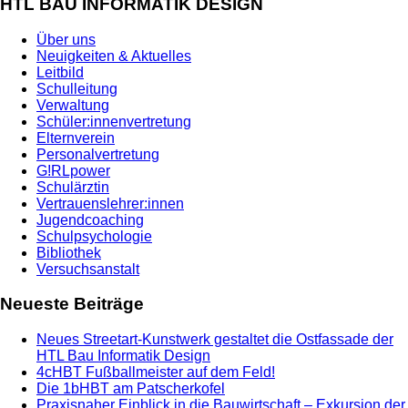
HTL BAU INFORMATIK DESIGN
Über uns
Neuigkeiten & Aktuelles
Leitbild
Schulleitung
Verwaltung
Schüler:innenvertretung
Elternverein
Personalvertretung
G!RLpower
Schulärztin
Vertrauenslehrer:innen
Jugendcoaching
Schulpsychologie
Bibliothek
Versuchsanstalt
Neueste Beiträge
Neues Streetart-Kunstwerk gestaltet die Ostfassade der
HTL Bau Informatik Design
4cHBT Fußballmeister auf dem Feld!
Die 1bHBT am Patscherkofel
Praxisnaher Einblick in die Bauwirtschaft – Exkursion der