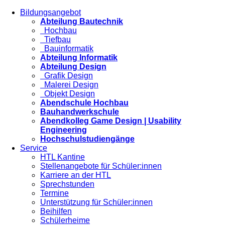
Bildungsangebot
Abteilung Bautechnik
Hochbau
Tiefbau
Bauinformatik
Abteilung Informatik
Abteilung Design
Grafik Design
Malerei Design
Objekt Design
Abendschule Hochbau
Bauhandwerkschule
Abendkolleg Game Design | Usability
Engineering
Hochschulstudiengänge
Service
HTL Kantine
Stellenangebote für Schüler:innen
Karriere an der HTL
Sprechstunden
Termine
Unterstützung für Schüler:innen
Beihilfen
Schülerheime