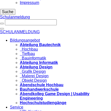
Impressum
Suche
Schulanmeldung
SCHULANMELDUNG
Bildungsangebot
Abteilung Bautechnik
Hochbau
Tiefbau
Bauinformatik
Abteilung Informatik
Abteilung Design
Grafik Design
Malerei Design
Objekt Design
Abendschule Hochbau
Bauhandwerkschule
Abendkolleg Game Design | Usability
Engineering
Hochschulstudiengänge
Service