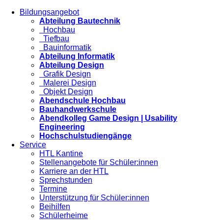
Bildungsangebot
Abteilung Bautechnik
Hochbau
Tiefbau
Bauinformatik
Abteilung Informatik
Abteilung Design
Grafik Design
Malerei Design
Objekt Design
Abendschule Hochbau
Bauhandwerkschule
Abendkolleg Game Design | Usability
Engineering
Hochschulstudiengänge
Service
HTL Kantine
Stellenangebote für Schüler:innen
Karriere an der HTL
Sprechstunden
Termine
Unterstützung für Schüler:innen
Beihilfen
Schülerheime