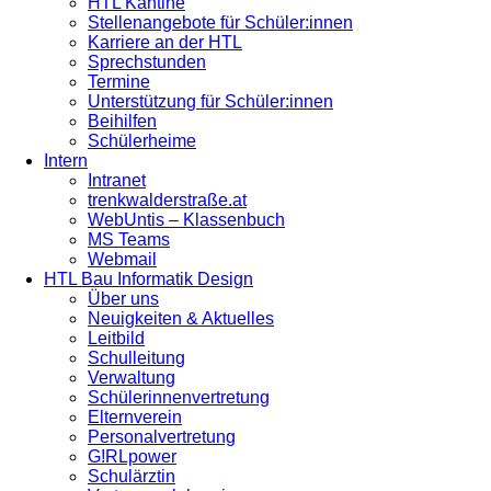
HTL Kantine
Stellenangebote für Schüler:innen
Karriere an der HTL
Sprechstunden
Termine
Unterstützung für Schüler:innen
Beihilfen
Schülerheime
Intern
Intranet
trenkwalderstraße.at
WebUntis – Klassenbuch
MS Teams
Webmail
HTL Bau Informatik Design
Über uns
Neuigkeiten & Aktuelles
Leitbild
Schulleitung
Verwaltung
Schülerinnenvertretung
Elternverein
Personalvertretung
G!RLpower
Schulärztin