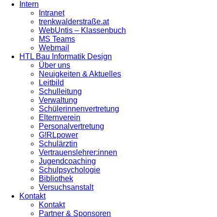
Intern
Intranet
trenkwalderstraße.at
WebUntis – Klassenbuch
MS Teams
Webmail
HTL Bau Informatik Design
Über uns
Neuigkeiten & Aktuelles
Leitbild
Schulleitung
Verwaltung
Schülerinnenvertretung
Elternverein
Personalvertretung
G!RLpower
Schulärztin
Vertrauenslehrer:innen
Jugendcoaching
Schulpsychologie
Bibliothek
Versuchsanstalt
Kontakt
Kontakt
Partner & Sponsoren