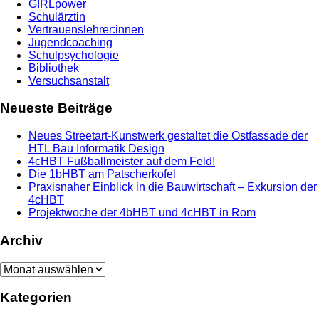
G!RLpower
Schulärztin
Vertrauenslehrer:innen
Jugendcoaching
Schulpsychologie
Bibliothek
Versuchsanstalt
Neueste Beiträge
Neues Streetart-Kunstwerk gestaltet die Ostfassade der
HTL Bau Informatik Design
4cHBT Fußballmeister auf dem Feld!
Die 1bHBT am Patscherkofel
Praxisnaher Einblick in die Bauwirtschaft – Exkursion der
4cHBT
Projektwoche der 4bHBT und 4cHBT in Rom
Archiv
Archiv
Kategorien