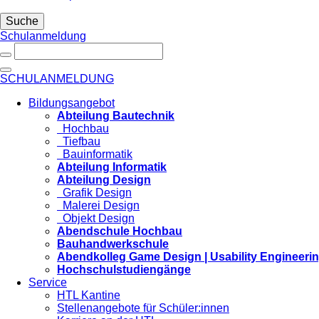
Suche
Schulanmeldung
SCHULANMELDUNG
Bildungsangebot
Abteilung Bautechnik
Hochbau
Tiefbau
Bauinformatik
Abteilung Informatik
Abteilung Design
Grafik Design
Malerei Design
Objekt Design
Abendschule Hochbau
Bauhandwerkschule
Abendkolleg Game Design | Usability Engineeri
Hochschulstudiengänge
Service
HTL Kantine
Stellenangebote für Schüler:innen