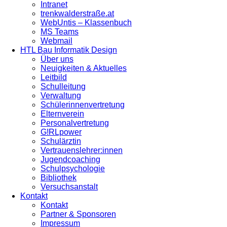
Intranet
trenkwalderstraße.at
WebUntis – Klassenbuch
MS Teams
Webmail
HTL Bau Informatik Design
Über uns
Neuigkeiten & Aktuelles
Leitbild
Schulleitung
Verwaltung
Schülerinnenvertretung
Elternverein
Personalvertretung
G!RLpower
Schulärztin
Vertrauenslehrer:innen
Jugendcoaching
Schulpsychologie
Bibliothek
Versuchsanstalt
Kontakt
Kontakt
Partner & Sponsoren
Impressum