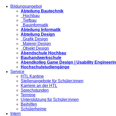
Bildungsangebot
Abteilung Bautechnik
Hochbau
Tiefbau
Bauinformatik
Abteilung Informatik
Abteilung Design
Grafik Design
Malerei Design
Objekt Design
Abendschule Hochbau
Bauhandwerkschule
Abendkolleg Game Design | Usability Engineeri
Hochschulstudiengänge
Service
HTL Kantine
Stellenangebote für Schüler:innen
Karriere an der HTL
Sprechstunden
Termine
Unterstützung für Schüler:innen
Beihilfen
Schülerheime
Intern