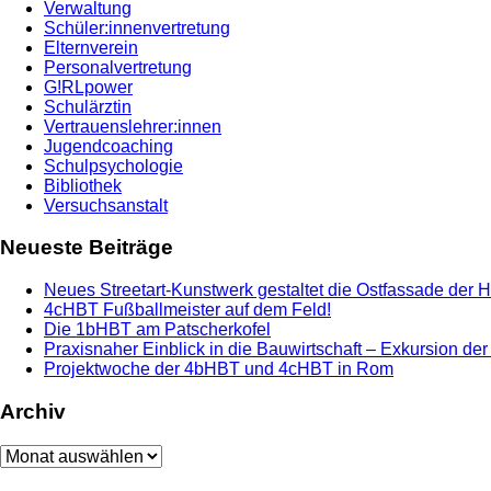
Verwaltung
Schüler:innenvertretung
Elternverein
Personalvertretung
G!RLpower
Schulärztin
Vertrauenslehrer:innen
Jugendcoaching
Schulpsychologie
Bibliothek
Versuchsanstalt
Neueste Beiträge
Neues Streetart-Kunstwerk gestaltet die Ostfassade der 
4cHBT Fußballmeister auf dem Feld!
Die 1bHBT am Patscherkofel
Praxisnaher Einblick in die Bauwirtschaft – Exkursion de
Projektwoche der 4bHBT und 4cHBT in Rom
Archiv
Archiv