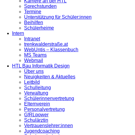
Karriere an der HTL
Sprechstunden
Termine
Unterstützung für Schüler:innen
Beihilfen
Schülerheime
Intern
Intranet
trenkwalderstraße.at
WebUntis – Klassenbuch
MS Teams
Webmail
HTL Bau Informatik Design
Über uns
Neuigkeiten & Aktuelles
Leitbild
Schulleitung
Verwaltung
Schülerinnenvertretung
Elternverein
Personalvertretung
G!RLpower
Schulärztin
Vertrauenslehrer:innen
Jugendcoaching