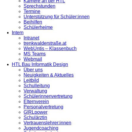
Karriere an der HTL
Sprechstunden
Termine
Unterstützung für Schüler:innen
Beihilfen
Schülerheime
Intern
Intranet
trenkwalderstraße.at
WebUntis – Klassenbuch
MS Teams
Webmail
HTL Bau Informatik Design
Über uns
Neuigkeiten & Aktuelles
Leitbild
Schulleitung
Verwaltung
Schülerinnenvertretung
Elternverein
Personalvertretung
G!RLpower
Schulärztin
Vertrauenslehrer:innen
Jugendcoaching