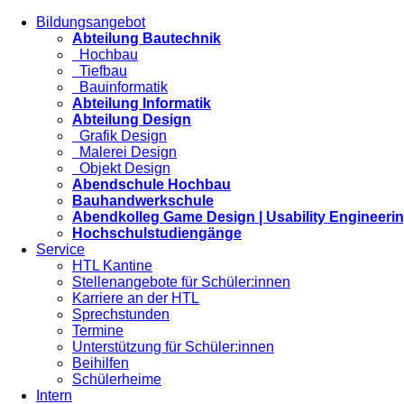
Bildungsangebot
Abteilung Bautechnik
Hochbau
Tiefbau
Bauinformatik
Abteilung Informatik
Abteilung Design
Grafik Design
Malerei Design
Objekt Design
Abendschule Hochbau
Bauhandwerkschule
Abendkolleg Game Design | Usability Engineeri
Hochschulstudiengänge
Service
HTL Kantine
Stellenangebote für Schüler:innen
Karriere an der HTL
Sprechstunden
Termine
Unterstützung für Schüler:innen
Beihilfen
Schülerheime
Intern