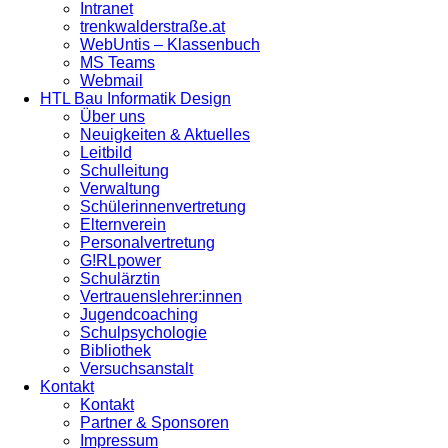
Intranet
trenkwalderstraße.at
WebUntis – Klassenbuch
MS Teams
Webmail
HTL Bau Informatik Design
Über uns
Neuigkeiten & Aktuelles
Leitbild
Schulleitung
Verwaltung
Schülerinnenvertretung
Elternverein
Personalvertretung
G!RLpower
Schulärztin
Vertrauenslehrer:innen
Jugendcoaching
Schulpsychologie
Bibliothek
Versuchsanstalt
Kontakt
Kontakt
Partner & Sponsoren
Impressum