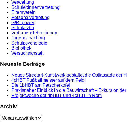
Verwaltung
Schüler:innenvertretung
Elternverein
Personalvertretung
G!RLpower
Schulärztin
Vertrauenslehrer:innen
Jugendcoaching
Schulpsychologie
Bibliothek
Versuchsanstalt
Neueste Beiträge
Neues Streetart-Kunstwerk gestaltet die Ostfassade der 
4cHBT Fußballmeister auf dem Feld!
Die 1bHBT am Patscherkofel
Praxisnaher Einblick in die Bauwirtschaft – Exkursion de
Projektwoche der 4bHBT und 4cHBT in Rom
Archiv
Archiv