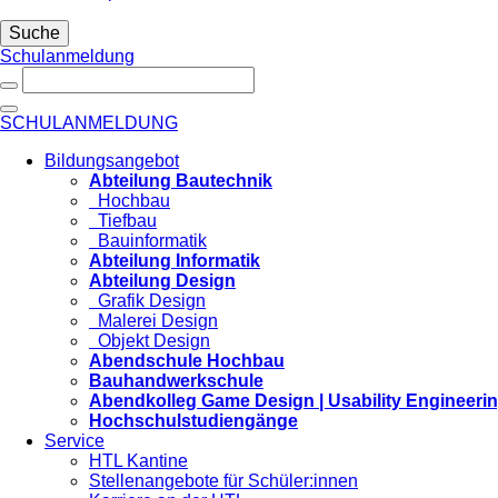
Suche
Schulanmeldung
SCHULANMELDUNG
Bildungsangebot
Abteilung Bautechnik
Hochbau
Tiefbau
Bauinformatik
Abteilung Informatik
Abteilung Design
Grafik Design
Malerei Design
Objekt Design
Abendschule Hochbau
Bauhandwerkschule
Abendkolleg Game Design | Usability Engineeri
Hochschulstudiengänge
Service
HTL Kantine
Stellenangebote für Schüler:innen