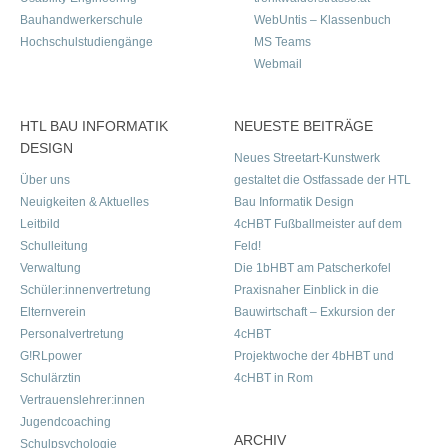
Bauhandwerkerschule
WebUntis – Klassenbuch
Hochschulstudiengänge
MS Teams
Webmail
HTL BAU INFORMATIK
NEUESTE BEITRÄGE
DESIGN
Neues Streetart-Kunstwerk
Über uns
gestaltet die Ostfassade der HTL
Neuigkeiten & Aktuelles
Bau Informatik Design
Leitbild
4cHBT Fußballmeister auf dem
Schulleitung
Feld!
Verwaltung
Die 1bHBT am Patscherkofel
Schüler:innenvertretung
Praxisnaher Einblick in die
Elternverein
Bauwirtschaft – Exkursion der
Personalvertretung
4cHBT
G!RLpower
Projektwoche der 4bHBT und
Schulärztin
4cHBT in Rom
Vertrauenslehrer:innen
Jugendcoaching
ARCHIV
Schulpsychologie