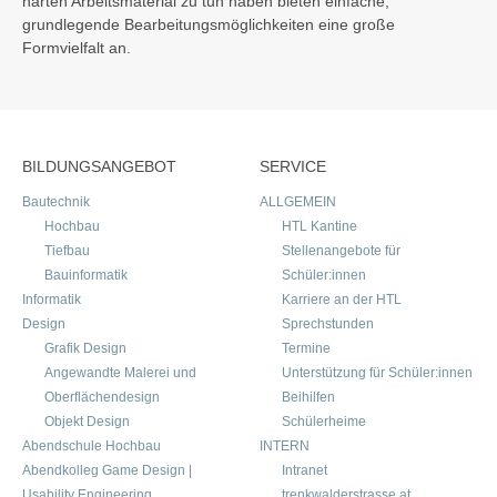
harten Arbeitsmaterial zu tun haben bieten einfache,
grundlegende Bearbeitungsmöglichkeiten eine große
Formvielfalt an.
BILDUNGSANGEBOT
SERVICE
Bautechnik
ALLGEMEIN
Hochbau
HTL Kantine
Tiefbau
Stellenangebote für
Bauinformatik
Schüler:innen
Informatik
Karriere an der HTL
Design
Sprechstunden
Grafik Design
Termine
Angewandte Malerei und
Unterstützung für Schüler:innen
Oberflächendesign
Beihilfen
Objekt Design
Schülerheime
Abendschule Hochbau
INTERN
Abendkolleg Game Design |
Intranet
Usability Engineering
trenkwalderstrasse.at