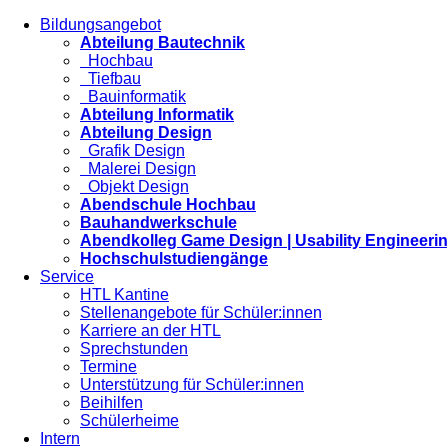
Bildungsangebot
Abteilung Bautechnik
Hochbau
Tiefbau
Bauinformatik
Abteilung Informatik
Abteilung Design
Grafik Design
Malerei Design
Objekt Design
Abendschule Hochbau
Bauhandwerkschule
Abendkolleg Game Design | Usability Engineeri
Hochschulstudiengänge
Service
HTL Kantine
Stellenangebote für Schüler:innen
Karriere an der HTL
Sprechstunden
Termine
Unterstützung für Schüler:innen
Beihilfen
Schülerheime
Intern