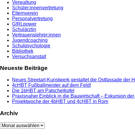
Verwaltung
Schüler:innenvertretung
Elternverein
Personalvertretung
G!RLpower
Schulärztin
Vertrauenslehrer:innen
Jugendcoaching
Schulpsychologie
Bibliothek
Versuchsanstalt
Neueste Beiträge
Neues Streetart-Kunstwerk gestaltet die Ostfassade der 
4cHBT Fußballmeister auf dem Feld!
Die 1bHBT am Patscherkofel
Praxisnaher Einblick in die Bauwirtschaft – Exkursion de
Projektwoche der 4bHBT und 4cHBT in Rom
Archiv
Archiv