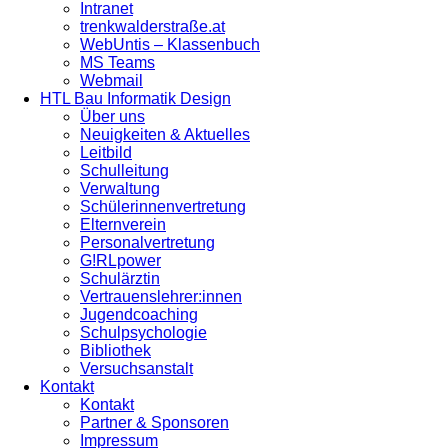
Intranet
trenkwalderstraße.at
WebUntis – Klassenbuch
MS Teams
Webmail
HTL Bau Informatik Design
Über uns
Neuigkeiten & Aktuelles
Leitbild
Schulleitung
Verwaltung
Schülerinnenvertretung
Elternverein
Personalvertretung
G!RLpower
Schulärztin
Vertrauenslehrer:innen
Jugendcoaching
Schulpsychologie
Bibliothek
Versuchsanstalt
Kontakt
Kontakt
Partner & Sponsoren
Impressum