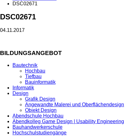
DSC02671
DSC02671
04.11.2017
BILDUNGSANGEBOT
Bautechnik
Hochbau
Tiefbau
Bauinformatik
Informatik
Design
Grafik Design
Angewandte Malerei und Oberflächendesign
Objekt Design
Abendschule Hochbau
Abendkolleg Game Design | Usability Engineering
Bauhandwerkerschule
Hochschulstudiengänge