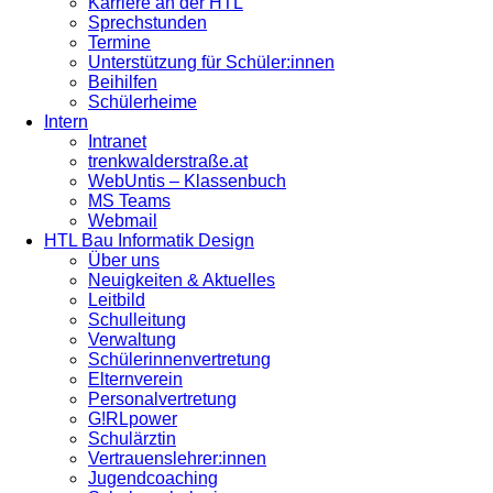
Karriere an der HTL
Sprechstunden
Termine
Unterstützung für Schüler:innen
Beihilfen
Schülerheime
Intern
Intranet
trenkwalderstraße.at
WebUntis – Klassenbuch
MS Teams
Webmail
HTL Bau Informatik Design
Über uns
Neuigkeiten & Aktuelles
Leitbild
Schulleitung
Verwaltung
Schülerinnenvertretung
Elternverein
Personalvertretung
G!RLpower
Schulärztin
Vertrauenslehrer:innen
Jugendcoaching